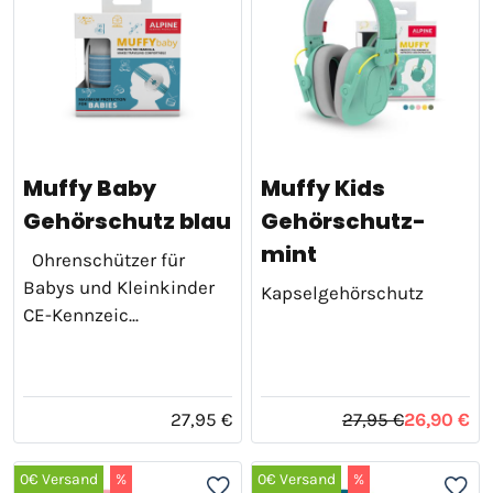
Muffy Baby
Muffy Kids
Gehörschutz blau
Gehörschutz-
mint
Ohrenschützer für
Babys und Kleinkinder
Kapselgehörschutz
CE-Kennzeic...
27,95 €
27,95 €
26,90 €
0€ Versand
%
0€ Versand
%