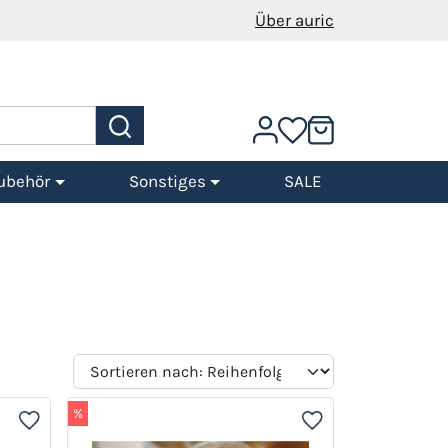
Über auric
ubehör
Sonstiges
SALE
%