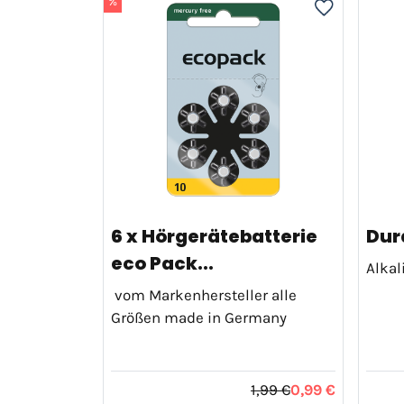
%
6 x Hörgerätebatterie
Dura
eco Pack...
Alkal
vom Markenhersteller alle
Größen made in Germany
1,99 €
0,99 €