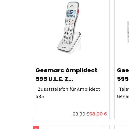
Geemarc Amplidect
Gee
595 U.L.E. Z...
595 
Zusatztelefon für Amplidect
Telef
595
Gege
69,90 €
68,00 €