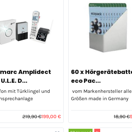
marc Amplidect
60 x Hörgerätebatt
U.L.E. D...
eco Pac...
on mit Türklingel und
vom Markenhersteller alle
nsprechanlage
Größen made in Germany
219,90 €
199,00 €
18,90 €