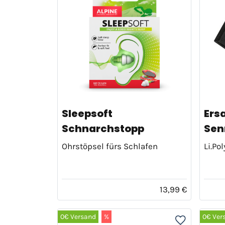
Sleepsoft
Ers
Schnarchstopp
Senn
Ohrstöpsel fürs Schlafen
Li.Po
13,99 €
0€ Versand
%
0€ Ver