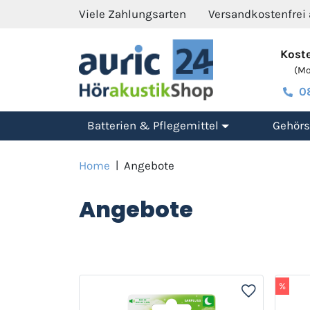
Viele Zahlungsarten
Versandkostenfrei
Koste
(Mo.
0
Batterien & Pflegemittel
Gehörs
Home
|
Angebote
Angebote
%