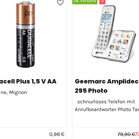
0€ Versand
%
cell Plus 1,5 V AA
Geemarc Amplidec
295 Photo
ine, Mignon
schnurloses Telefon mit
Anrufbeantworter Photo Ta
0,98 €
79,90 €
7