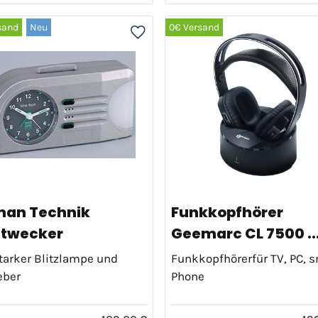
sand
Neu
0€ Versand
an Technik
Funkkopfhörer
htwecker
Geemarc CL 7500 ..
tarker Blitzlampe und
Funkkopfhörerfür TV, PC, 
eber
Phone