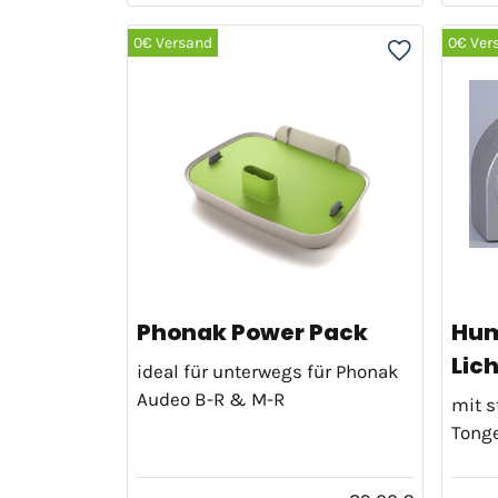
0€ Versand
0€ Ver
Phonak Power Pack
Hum
Lic
ideal für unterwegs für Phonak
Audeo B-R & M-R
mit s
Tong