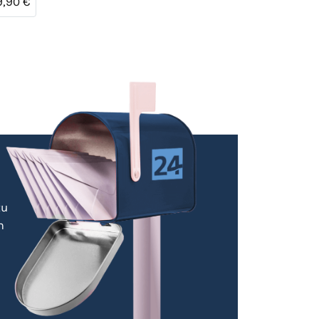
9,90 €
zu
m