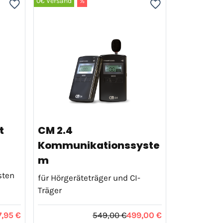
0€ Versand
%
t
CM 2.4
Kommunikationssyste
m
sten
für Hörgeräteträger und CI-
Träger
7,95 €
549,00 €
499,00 €