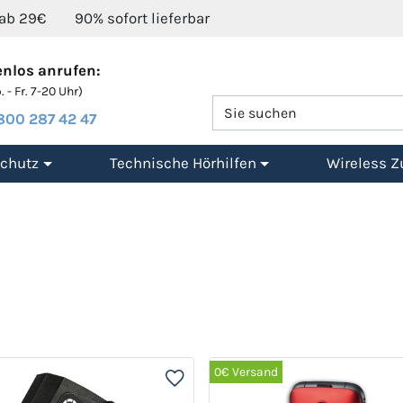
 ab 29€
90% sofort lieferbar
nlos anrufen:
 - Fr. 7-20 Uhr)
800 287 42 47
chutz
Technische Hörhilfen
Wireless Z
0€ Versand