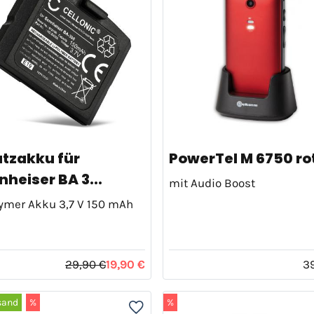
atzakku für
PowerTel M 6750 ro
heiser BA 3...
mit Audio Boost
lymer Akku 3,7 V 150 mAh
29,90 €
19,90 €
3
sand
%
%