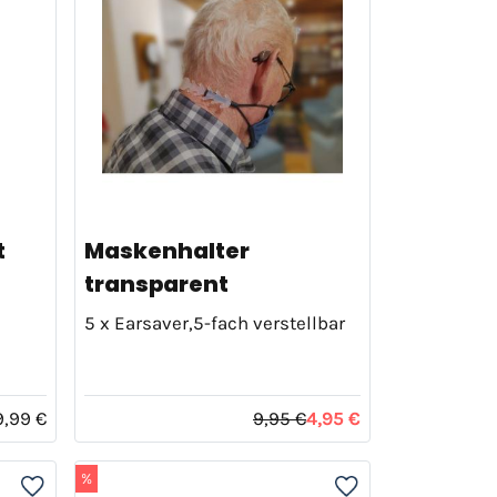
t
Maskenhalter
transparent
5 x Earsaver,5-fach verstellbar
9,99 €
9,95 €
4,95 €
%