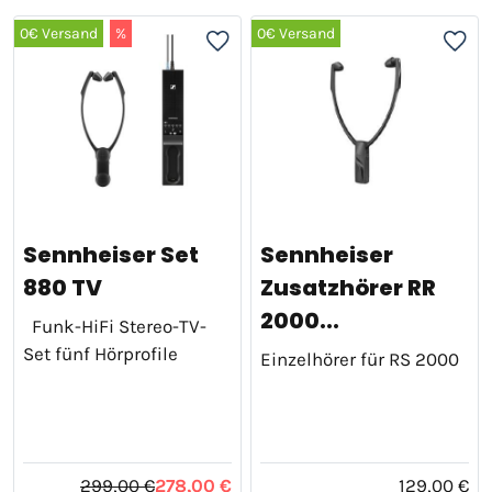
0€ Versand
%
0€ Versand
Sennheiser Set
Sennheiser
880 TV
Zusatzhörer RR
2000...
Funk-HiFi Stereo-TV-
Set fünf Hörprofile
Einzelhörer für RS 2000
299,00 €
278,00 €
129,00 €