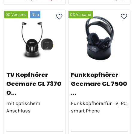
0€ Versand
Neu
0€ Versand
TV Kopfhörer
Funkkopfhörer
Geemarc CL 7370
Geemarc CL 7500
O...
...
mit optischem
Funkkopfhörerfür TV, PC,
Anschluss
smart Phone