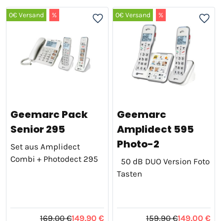
0€ Versand
%
0€ Versand
%
Geemarc Pack
Geemarc
Senior 295
Amplidect 595
Photo-2
Set aus Amplidect
Combi + Photodect 295
50 dB DUO Version Foto
Tasten
169,00 €
149,90 €
159,90 €
149,00 €