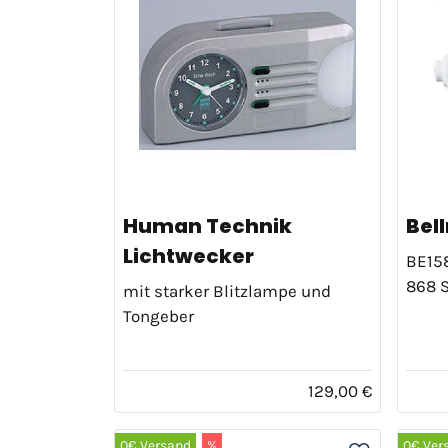
Human Technik
Bel
Lichtwecker
BE158
868 
mit starker Blitzlampe und
Tongeber
129,00 €
0€ Versand
%
0€ Ver