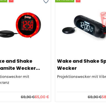
e and Shake
Wake and Shake Sp
amite Wecker...
Wecker
tionswecker mit
Projektionswecker mit Vib
kranz
69,90 €
65,00 €
69,90 €
58