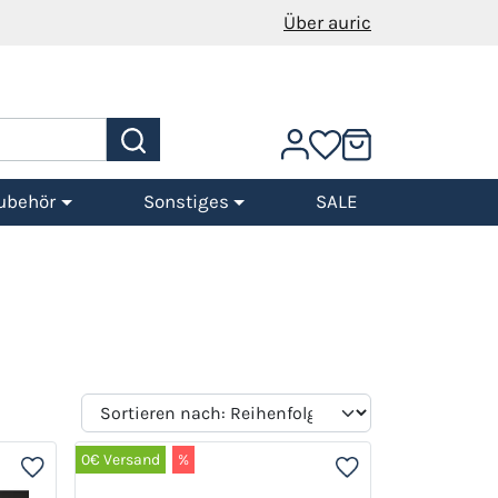
Über auric
ubehör
Sonstiges
SALE
0€ Versand
%