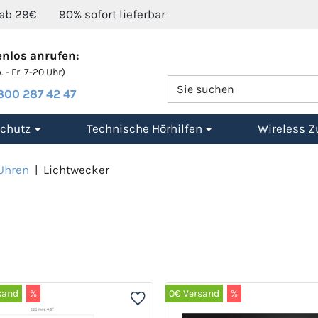
 ab 29€
90% sofort lieferbar
nlos anrufen:
 - Fr. 7-20 Uhr)
800 287 42 47
chutz
Technische Hörhilfen
Wireless Z
Uhren
|
Lichtwecker
sand
%
0€ Versand
%