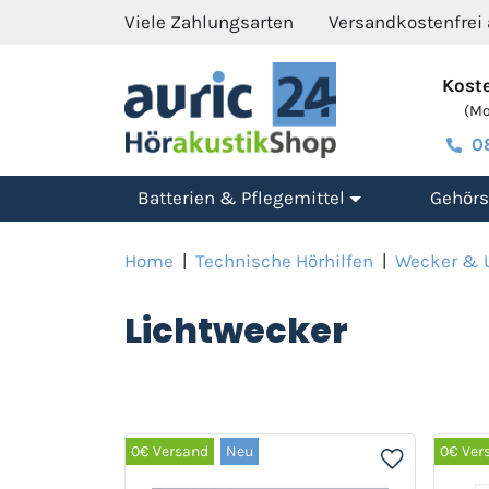
Viele Zahlungsarten
Versandkostenfrei
Koste
(Mo.
0
Batterien & Pflegemittel
Gehörs
Home
|
Technische Hörhilfen
|
Wecker & 
Lichtwecker
0€ Versand
Neu
0€ Ver