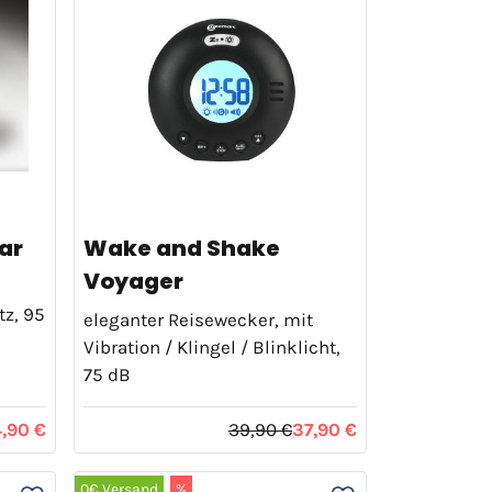
ar
Wake and Shake
Voyager
tz, 95
eleganter Reisewecker, mit
Vibration / Klingel / Blinklicht,
75 dB
,90 €
39,90 €
37,90 €
0€ Versand
%