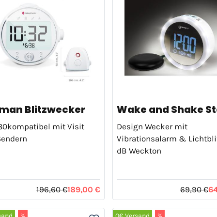
lman Blitzwecker
Wake and Shake St
0kompatibel mit Visit
Design Wecker mit
Sendern
Vibrationsalarm & Lichtbli
dB Weckton
196,60 €
189,00 €
69,90 €
64
sand
%
0€ Versand
%