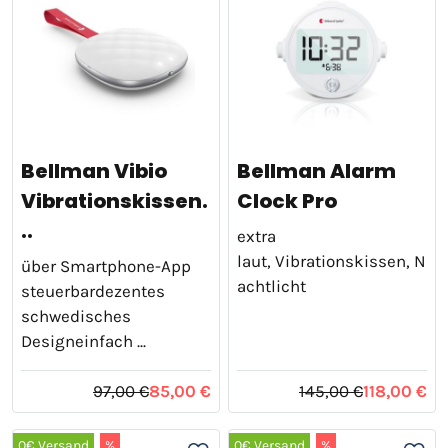
Bellman Vibio
Bellman Alarm
Vibrationskissen.
Clock Pro
..
extra
laut, Vibrationskissen, N
über Smartphone-App
achtlicht
steuerbardezentes
schwedisches
Designeinfach ...
97,00 €
85,00 €
145,00 €
118,00 €
0€ Versand
%
0€ Versand
%