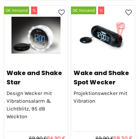
0€ Versand
%
0€ Versand
%
Wake and Shake
Wake and Shake
Star
Spot Wecker
Design Wecker mit
Projektionswecker mit
Vibrationsalarm &
Vibration
Lichtblitz, 95 dB
Weckton
69,90 €
64,90 €
69,90 €
58,50 €