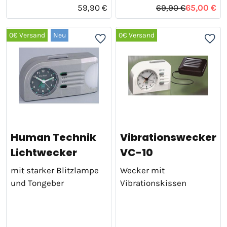
59,90 €
69,90 €
65,00 €
0€ Versand
Neu
0€ Versand
Human Technik
Vibrationswecker
Lichtwecker
VC-10
mit starker Blitzlampe
Wecker mit
und Tongeber
Vibrationskissen