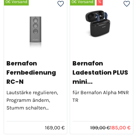
0€ Versand
0€ Versand
%
Bernafon
Bernafon
Fernbedienung
Ladestation PLUS
RC-N
mini...
Lautstärke regulieren,
für Bernafon Alpha MNR
Programm ändern,
TR
Stumm schalten...
169,00 €
199,00 €
185,00 €