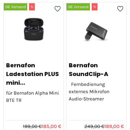
0€ Versand
%
0€ Versand
%
Bernafon
Bernafon
Ladestation PLUS
SoundClip-A
mini...
Fernbedienung
externes Mikrofon
für Bernafon Alpha Mini
Audio-Streamer
BTE TR
199,00 €
185,00 €
249,00 €
189,00 €