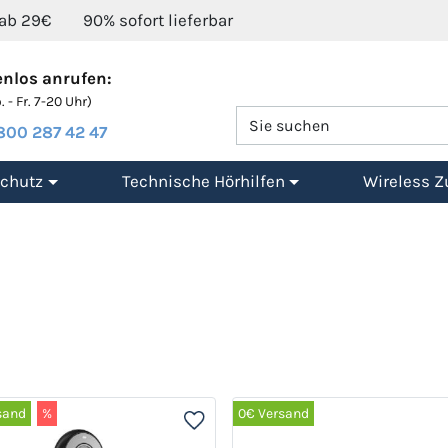
 ab 29€
90% sofort lieferbar
nlos anrufen:
 - Fr. 7-20 Uhr)
800 287 42 47
chutz
Technische Hörhilfen
Wireless Z
sand
%
0€ Versand