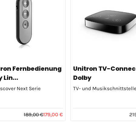
tron Fernbedienung
Unitron TV-Connec
 Lin...
Dolby
iscover Next Serie
TV- und Musikschnittstell
189,00 €
179,00 €
21