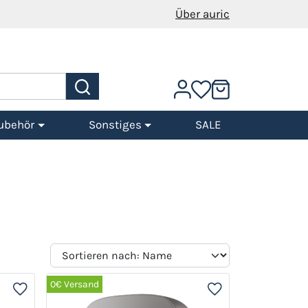
Über auric
ubehör
Sonstiges
SALE
0€ Versand