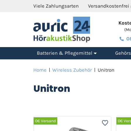
Viele Zahlungsarten
Versandkostenfrei
Koste
(Mo.
0
Batterien & Pflegemittel
Gehörs
Home
|
Wireless Zubehör
|
Unitron
Unitron
0€ Versand
0€ Ver