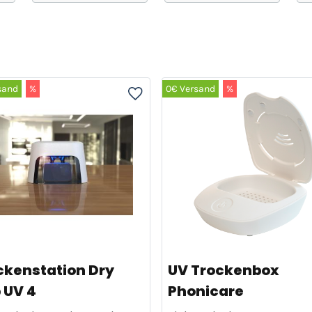
sand
%
0€ Versand
%
ckenstation Dry
UV Trockenbox
 UV 4
Phonicare