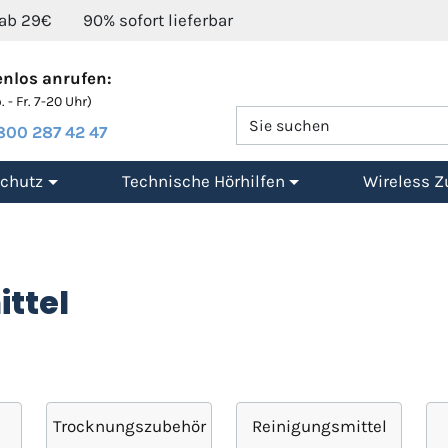
 ab 29€
90% sofort lieferbar
nlos anrufen:
 - Fr. 7-20 Uhr)
800 287 42 47
chutz
Technische Hörhilfen
Wireless Z
ittel
Trocknungszubehör
Reinigungsmittel