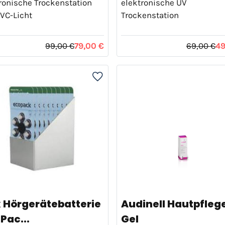
ronische Trockenstation
elektronische UV
VC-Licht
Trockenstation
99,00 €
79,00 €
69,00 €
49
x Hörgerätebatterie
Audinell Hautpfleg
Pac...
Gel