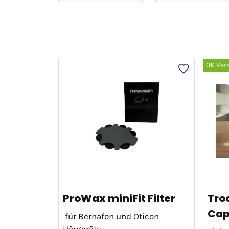
0€ Ver
ProWax miniFit Filter
Tro
Cap
für Bernafon und Oticon
Hörgeräte