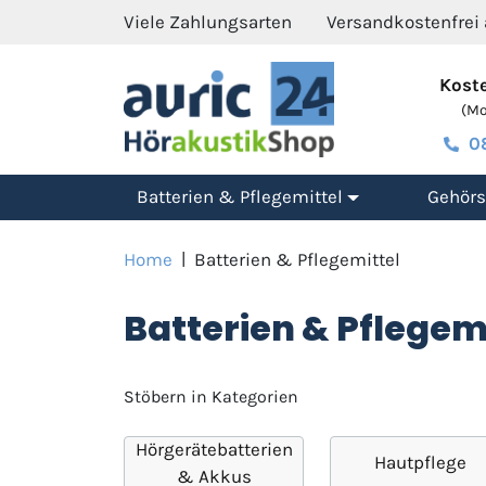
Viele Zahlungsarten
Versandkostenfrei
Koste
(Mo.
0
Batterien & Pflegemittel
Gehörs
Home
|
Batterien & Pflegemittel
Batterien & Pflegem
Stöbern in Kategorien
Hörgerätebatterien
Hautpflege
& Akkus