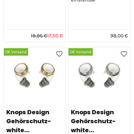
19,95 €
17,50 €
98,00 €
0€ Versand
0€ Versand
Knops Design
Knops Design
Gehörschutz-
Gehörschutz-
white...
white...