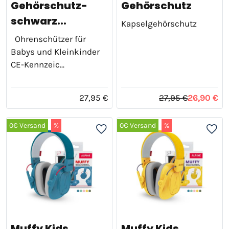
Gehörschutz-
Gehörschutz
schwarz...
Kapselgehörschutz
Ohrenschützer für
Babys und Kleinkinder
CE-Kennzeic...
27,95 €
27,95 €
26,90 €
0€ Versand
%
0€ Versand
%
Muffy Kids
Muffy Kids