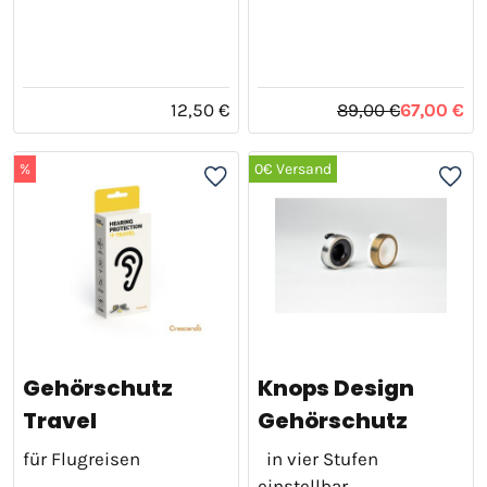
12,50 €
89,00 €
67,00 €
%
0€ Versand
Gehörschutz
Knops Design
Travel
Gehörschutz
für Flugreisen
in vier Stufen
einstellbar