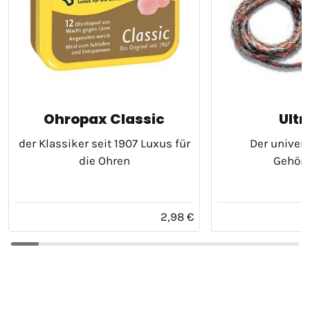
Ohropax Classic
Ultr
der Klassiker seit 1907 Luxus für
Der univers
die Ohren
Gehör
2,98 €