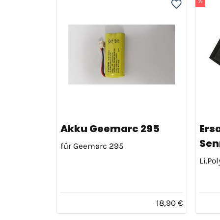
%
Akku Geemarc 295
Ers
Senn
für Geemarc 295
Li.Po
18,90 €