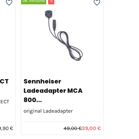
0€ Versand
%
ECT
Sennheiser
Ladeadapter MCA
800...
DECT
original Ladeadapter
9,90 €
49,00 €
39,00 €