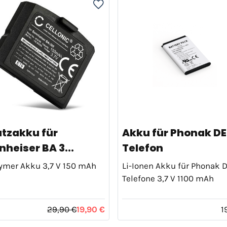
atzakku für
Akku für Phonak D
heiser BA 3...
Telefon
lymer Akku 3,7 V 150 mAh
Li-Ionen Akku für Phonak 
Telefone 3,7 V 1100 mAh
29,90 €
19,90 €
1