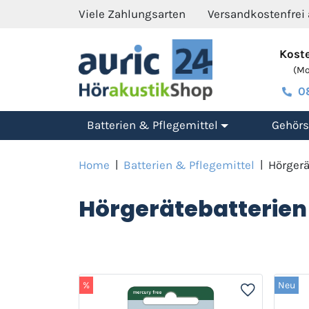
Viele Zahlungsarten
Versandkostenfrei
Koste
(Mo.
0
Batterien & Pflegemittel
Gehörs
Home
|
Batterien & Pflegemittel
|
Hörgerä
Hörgerätebatterien
%
Neu