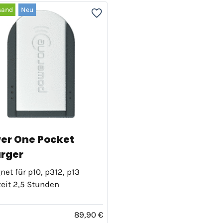
sand
Neu
er One Pocket
rger
net für p10, p312, p13
eit 2,5 Stunden
89,90 €