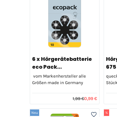
6 x Hörgerätebatterie
Hör
eco Pack...
675
vom Markenhersteller alle
queck
Größen made in Germany
Stüc
1,99 €
0,99 €
Neu
%