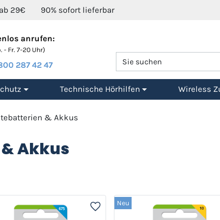
 ab 29€
90% sofort lieferbar
nlos anrufen:
 - Fr. 7-20 Uhr)
800 287 42 47
chutz
Technische Hörhilfen
Wireless Z
tebatterien & Akkus
 & Akkus
Neu