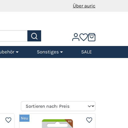
Über auric
ubehör
Sonstiges
SALE
Neu