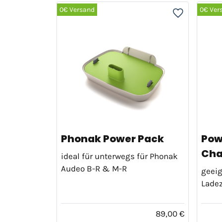
0€ Versand
0€ Ver
Phonak Power Pack
Pow
Cha
ideal für unterwegs für Phonak
Audeo B-R & M-R
geeig
Ladez
89,00 €