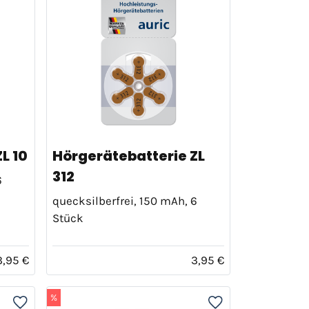
L 10
Hörgerätebatterie ZL
312
6
quecksilberfrei, 150 mAh, 6
Stück
3,95 €
3,95 €
%