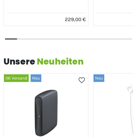
229,00 €
2
Unsere
Neuheiten
0€ Versand
Neu
Neu