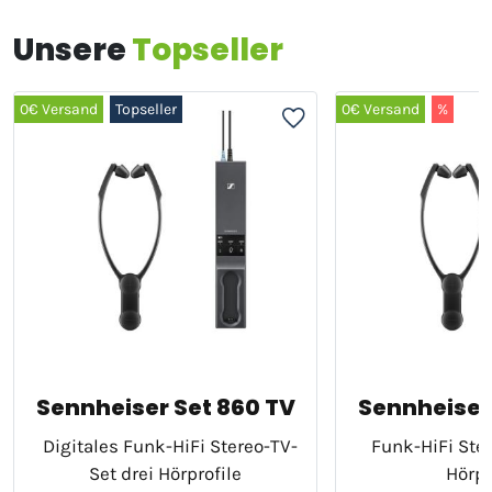
Unsere
Topseller
0€ Versand
Topseller
0€ Versand
%
Sennheiser Set 860 TV
Sennheiser
Digitales Funk-HiFi Stereo-TV-
Funk-HiFi Ster
Set drei Hörprofile
Hörpr