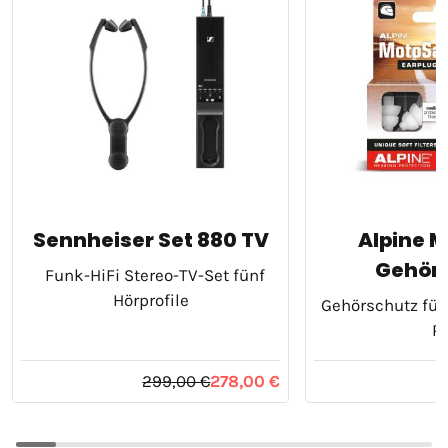
Sennheiser Set 880 TV
Alpine 
Gehör
Funk-HiFi Stereo-TV-Set fünf
Hörprofile
Gehörschutz für 
Pr
299,00 €
278,00 €