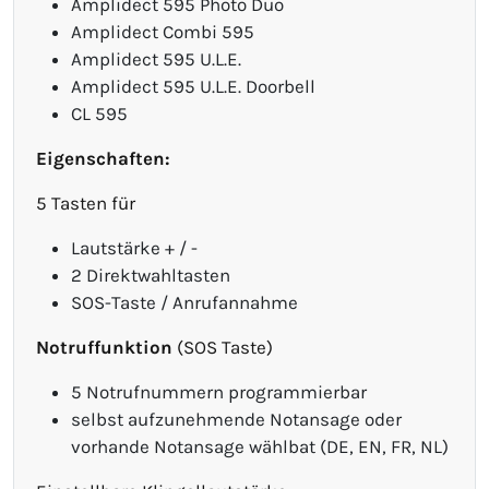
Amplidect 595 Photo Duo
Amplidect Combi 595
Amplidect 595 U.L.E.
Amplidect 595 U.L.E. Doorbell
CL 595
Eigenschaften:
5 Tasten für
Lautstärke + / -
2 Direktwahltasten
SOS-Taste / Anrufannahme
Notruffunktion
(SOS Taste)
5 Notrufnummern programmierbar
selbst aufzunehmende Notansage oder
vorhande Notansage wählbat (DE, EN, FR, NL)