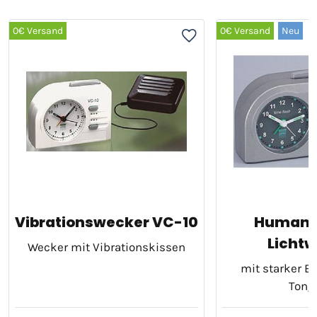
0€ Versand
0€ Versand
Neu
Vibrationswecker VC-10
Human 
Licht
Wecker mit Vibrationskissen
mit starker B
Tong