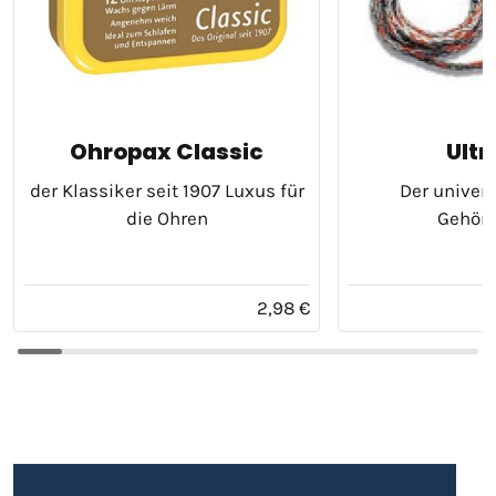
Ohropax Classic
Ultr
der Klassiker seit 1907 Luxus für
Der univers
die Ohren
Gehör
2,98 €