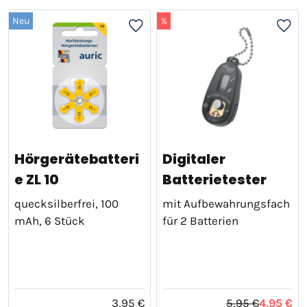
Neu
%
Hörgerätebatteri
Digitaler
e ZL 10
Batterietester
quecksilberfrei, 100
mit Aufbewahrungsfach
mAh, 6 Stück
für 2 Batterien
3,95 €
5,95 €
4,95 €