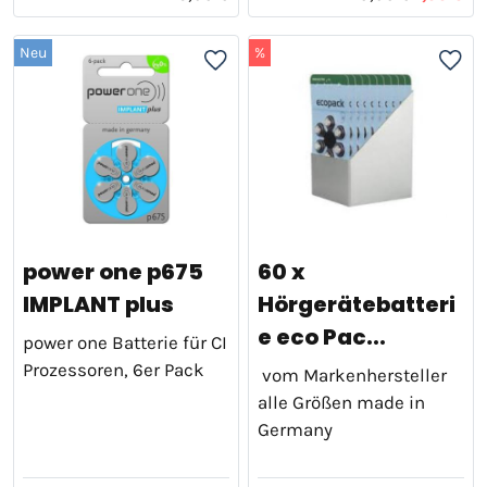
Neu
%
power one p675
60 x
IMPLANT plus
Hörgerätebatteri
e eco Pac...
power one Batterie für CI
Prozessoren, 6er Pack
vom Markenhersteller
alle Größen made in
Germany