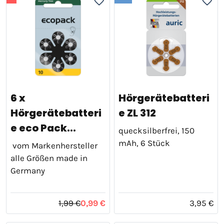
6 x
Hörgerätebatteri
Hörgerätebatteri
e ZL 312
e eco Pack...
quecksilberfrei, 150
mAh, 6 Stück
vom Markenhersteller
alle Größen made in
Germany
1,99 €
0,99 €
3,95 €