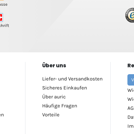
Über uns
Re
Liefer- und Versandkosten
V
Sicheres Einkaufen
Wi
Über auric
Wi
Häufige Fragen
AG
en
Vorteile
Da
Im