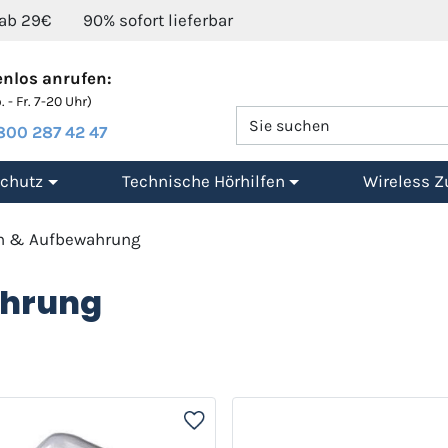
 ab 29€
90% sofort lieferbar
nlos anrufen:
 - Fr. 7-20 Uhr)
800 287 42 47
chutz
Technische Hörhilfen
Wireless Z
n & Aufbewahrung
ahrung