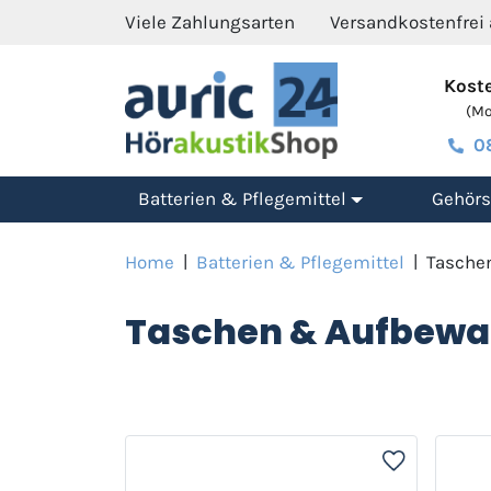
Viele Zahlungsarten
Versandkostenfrei
Koste
(Mo.
0
Batterien & Pflegemittel
Gehörs
Home
|
Batterien & Pflegemittel
|
Tasche
Taschen & Aufbew