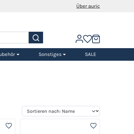
Über auric
ubehör
Sonstiges
SALE