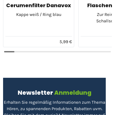
Cerumenfilter Danavox
Flaschen
Kappe weiß / Ring blau
Zur Rein
Schallsc
5,99 €
Newsletter
Anmeldung
Erhalten Sie regelmäßig Informationen zum Thema
Hören, zu spannenden Produkten, Rabatten uvm.
Bleiben Sie mit dem auric24 Newsletter immer auf