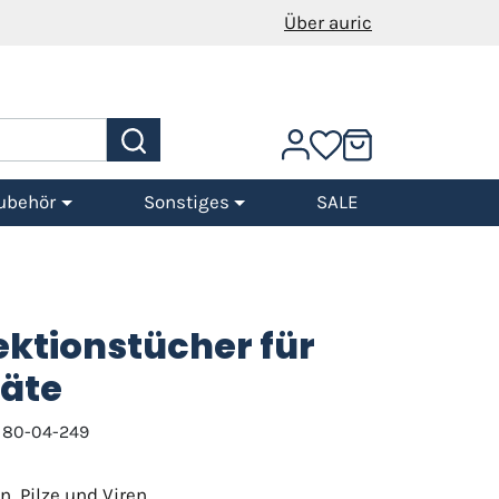
Über auric
ubehör
Sonstiges
SALE
ektionstücher für
äte
 80-04-249
, Pilze und Viren