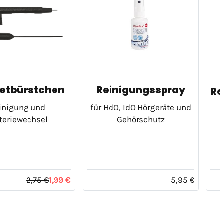
etbürstchen
Reinigungsspray
R
inigung und
für HdO, IdO Hörgeräte und
teriewechsel
Gehörschutz
2,75 €
1,99 €
5,95 €