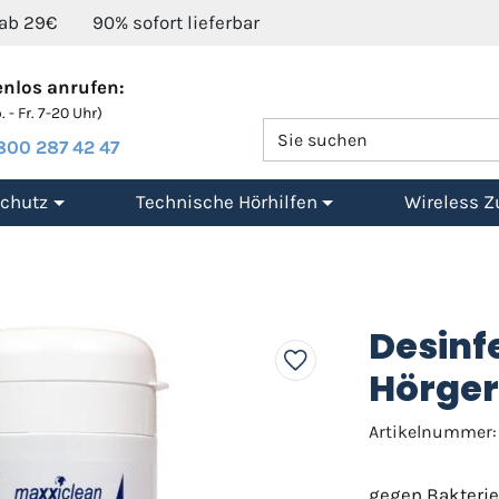
 ab 29€
90% sofort lieferbar
nlos anrufen:
 - Fr. 7-20 Uhr)
800 287 42 47
chutz
Technische Hörhilfen
Wireless Z
Desinf
Hörger
Artikelnummer:
gegen Bakterien