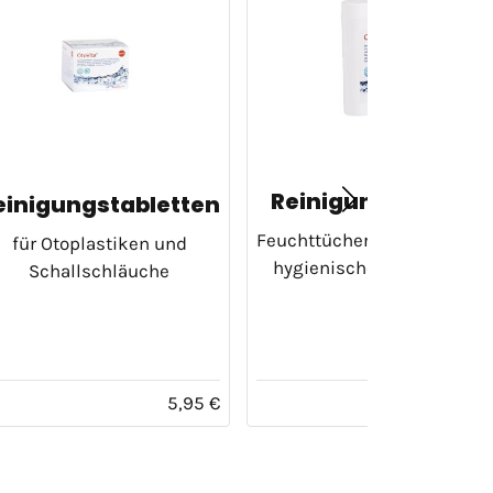
Reinigungstücher
einigungstabletten
Feuchttücher zur Pflege un
für Otoplastiken und
hygienischen Reinigung
Schallschläuche
5,95 €
6,50 