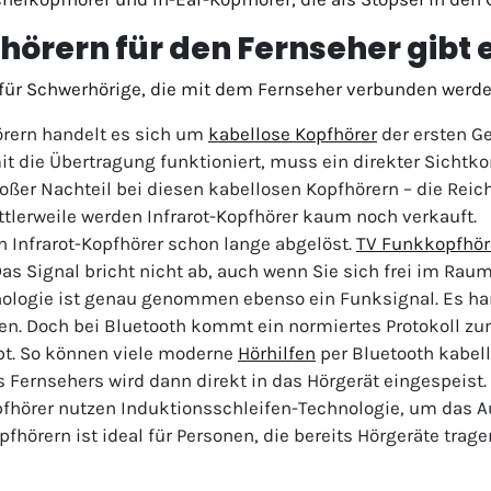
örern für den Fernseher gibt 
 für Schwerhörige, die mit dem Fernseher verbunden werde
örern handelt es sich um
kabellose Kopfhörer
der ersten Ge
it die Übertragung funktioniert, muss ein direkter Sich
roßer Nachteil bei diesen kabellosen Kopfhörern – die Reic
ittlerweile werden Infrarot-Kopfhörer kaum noch verkauft.
 Infrarot-Kopfhörer schon lange abgelöst.
TV Funkkopfhör
as Signal bricht nicht ab, auch wenn Sie sich frei im Rau
ologie ist genau genommen ebenso ein Funksignal. Es han
n. Doch bei Bluetooth kommt ein normiertes Protokoll zum
bt. So können viele moderne
Hörhilfen
per Bluetooth kabel
Fernsehers wird dann direkt in das Hörgerät eingespeist.
fhörer nutzen Induktionsschleifen-Technologie, um das 
pfhörern ist ideal für Personen, die bereits Hörgeräte trage