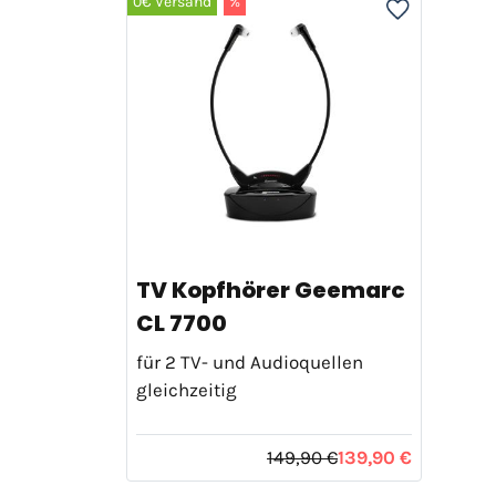
0€ Versand
%
TV Kopfhörer Geemarc
CL 7700
für 2 TV- und Audioquellen
gleichzeitig
149,90 €
139,90 €