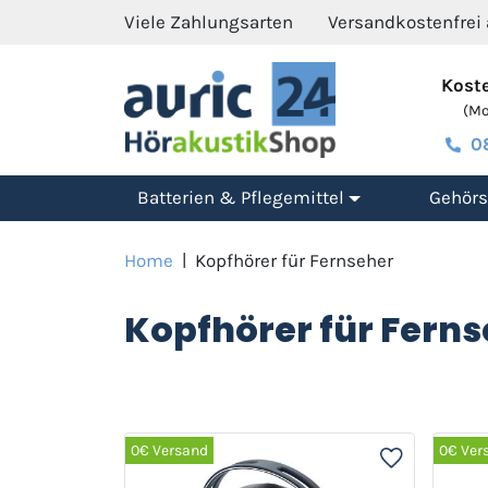
Viele Zahlungsarten
Versandkostenfrei
Koste
(Mo.
0
Batterien & Pflegemittel
Gehörs
Home
|
Kopfhörer für Fernseher
Kopfhörer für Fern
0€ Versand
0€ Ver