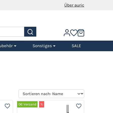
Über auric
ubehör
Sonstiges
SALE
0€ Versand
%