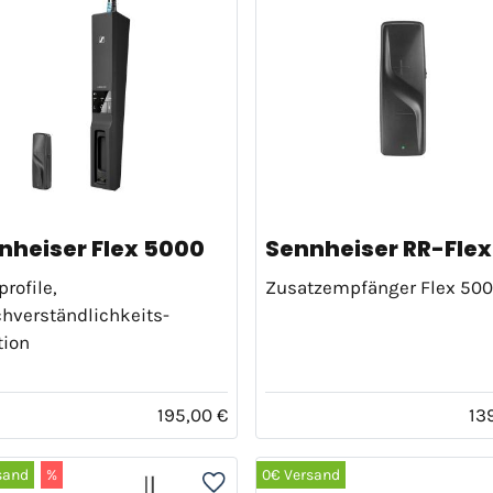
nheiser Flex 5000
Sennheiser RR-Flex
profile,
Zusatzempfänger Flex 50
hverständlichkeits-
tion
195,00 €
13
sand
%
0€ Versand