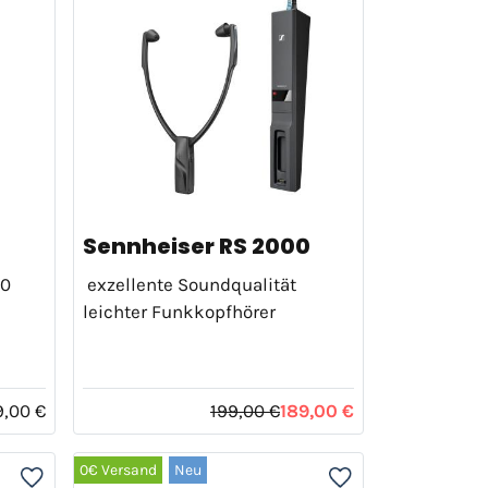
Sennheiser RS 2000
00
exzellente Soundqualität
leichter Funkkopfhörer
9,00 €
199,00 €
189,00 €
0€ Versand
Neu