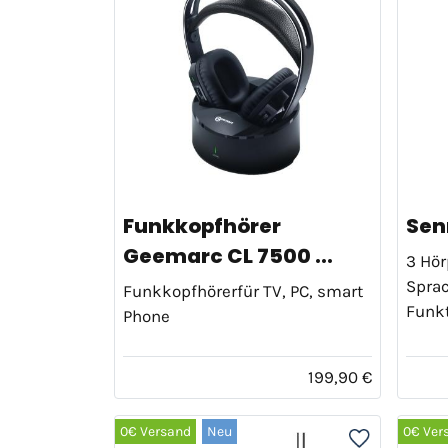
Funkkopfhörer
Sen
Geemarc CL 7500 ...
3 Hör
Sprac
Funkkopfhörerfür TV, PC, smart
Funk
Phone
199,90 €
0€ Versand
Neu
0€ Ver