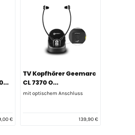
TV Kopfhörer Geemarc
...
CL 7370 O...
mit optischem Anschluss
9,00 €
139,90 €