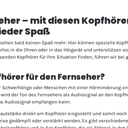
eher – mit diesen Kopfhöre
ieder Spaß
ehen bald keinen Spaß mehr. Hier können spezielle Kopfhö
llos in die Ohren oder in das Hörgerät und unterstützen 
senden Kopfhörer für Ihre Situation finden, führen wir bei
fhörer für den Fernseher?
für Schwerhörige oder Menschen mit einer Hörminderung ent
wird der Ton des Fernsehers als Audiosignal an den Kopfhö
as Audiosignal empfangen kann.
 Lautstärke direkt am Kopfhörer eingestellt und somit noc
e gedämpft oder verstärkt werden. Es gibt verschiedene 
helkopfhörer und In-Ear-Kopfhörer, die als Stöpsel in den