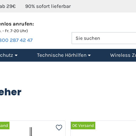
 ab 29€
90% sofort lieferbar
nlos anrufen:
 - Fr. 7-20 Uhr)
800 287 42 47
chutz
Technische Hörhilfen
Wireless Z
seher
sand
0€ Versand