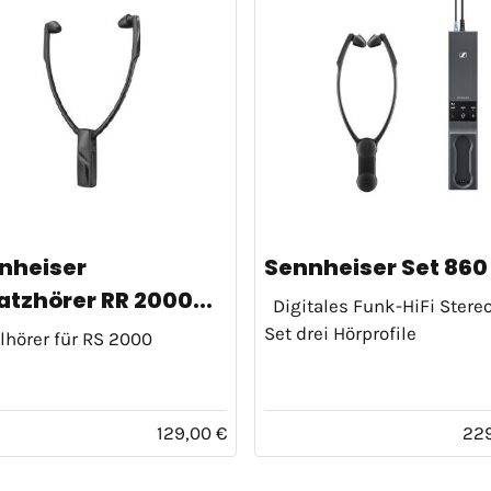
nheiser
Sennheiser Set 860
atzhörer RR 2000...
Digitales Funk-HiFi Stere
Set drei Hörprofile
lhörer für RS 2000
129,00 €
229