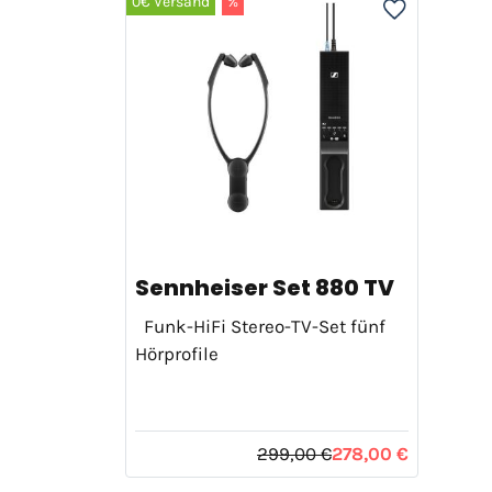
0€ Versand
%
Sennheiser Set 880 TV
Funk-HiFi Stereo-TV-Set fünf
Hörprofile
299,00 €
278,00 €