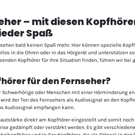
eher – mit diesen Kopfhöre
ieder Spaß
ehen bald keinen Spaß mehr. Hier können spezielle Kopfhö
llos in die Ohren oder in das Hörgerät und unterstützen 
senden Kopfhörer für Ihre Situation finden, führen wir bei
fhörer für den Fernseher?
für Schwerhörige oder Menschen mit einer Hörminderung ent
wird der Ton des Fernsehers als Audiosignal an den Kopfhö
as Audiosignal empfangen kann.
 Lautstärke direkt am Kopfhörer eingestellt und somit noc
e gedämpft oder verstärkt werden. Es gibt verschiedene 
helkopfhörer und In-Ear-Kopfhörer, die als Stöpsel in den