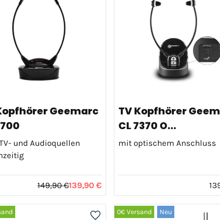
Kopfhörer Geemarc
TV Kopfhörer Geem
7700
CL 7370 O...
 TV- und Audioquellen
mit optischem Anschluss
hzeitig
149,90 €
139,90 €
13
sand
0€ Versand
Neu