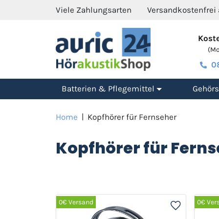
Viele Zahlungsarten
Versandkostenfrei
Koste
(Mo.
0
Batterien & Pflegemittel
Gehörs
Home
|
Kopfhörer für Fernseher
Kopfhörer für Fern
0€ Versand
0€ Ver