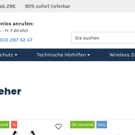
 ab 29€
90% sofort lieferbar
nlos anrufen:
 - Fr. 7-20 Uhr)
800 287 42 47
chutz
Technische Hörhilfen
Wireless Z
seher
sand
%
0€ Versand
Neu