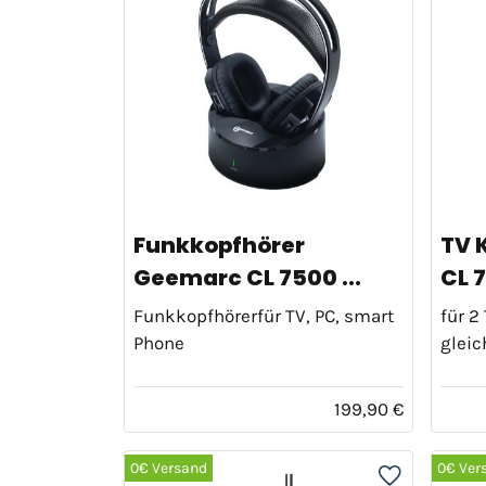
Funkkopfhörer
TV 
Geemarc CL 7500 ...
CL 
Funkkopfhörerfür TV, PC, smart
für 2
Phone
gleic
199,90 €
0€ Versand
0€ Ver