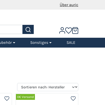
Über auric
ubehör
Sonstiges
SALE
0€ Versand