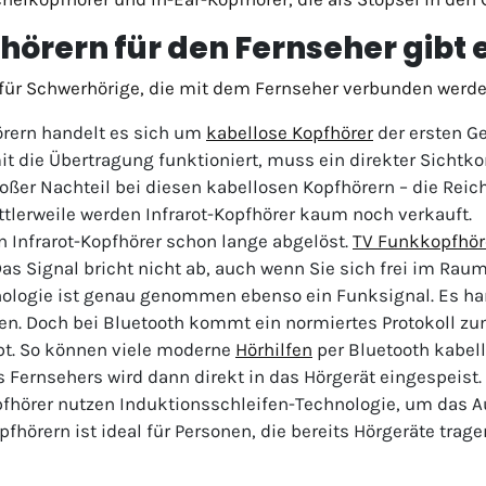
örern für den Fernseher gibt 
 für Schwerhörige, die mit dem Fernseher verbunden werde
örern handelt es sich um
kabellose Kopfhörer
der ersten Ge
it die Übertragung funktioniert, muss ein direkter Sich
roßer Nachteil bei diesen kabellosen Kopfhörern – die Reic
ittlerweile werden Infrarot-Kopfhörer kaum noch verkauft.
 Infrarot-Kopfhörer schon lange abgelöst.
TV Funkkopfhör
as Signal bricht nicht ab, auch wenn Sie sich frei im Rau
ologie ist genau genommen ebenso ein Funksignal. Es han
n. Doch bei Bluetooth kommt ein normiertes Protokoll zum
bt. So können viele moderne
Hörhilfen
per Bluetooth kabel
Fernsehers wird dann direkt in das Hörgerät eingespeist.
fhörer nutzen Induktionsschleifen-Technologie, um das 
pfhörern ist ideal für Personen, die bereits Hörgeräte trage