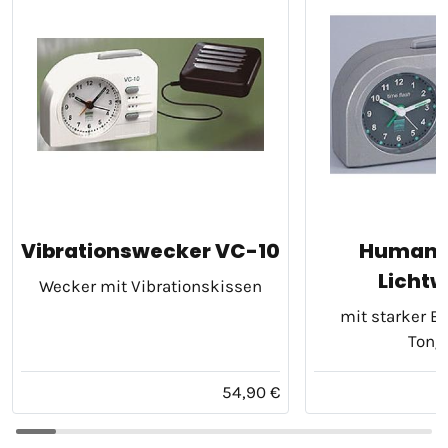
Vibrationswecker VC-10
Human 
Licht
Wecker mit Vibrationskissen
mit starker B
Tong
54,90 €