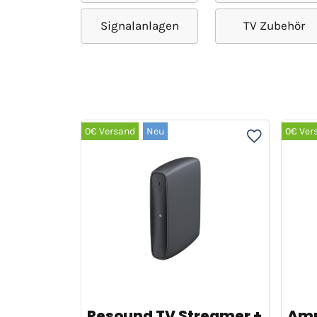
Signalanlagen
TV Zubehör
0€ Versand
Neu
0€ Ver
Resound TV Streamer +
Amp