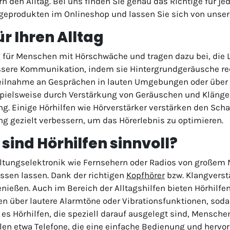
 den Alltag. Bei uns finden Sie genau das Richtige für je
egeprodukten im Onlineshop und lassen Sie sich von unse
ür Ihren Alltag
ng für Menschen mit Hörschwäche und tragen dazu bei, die 
essere Kommunikation, indem sie Hintergrundgeräusche re
eilnahme an Gesprächen in lauten Umgebungen oder über das
spielsweise durch Verstärkung von Geräuschen und Klängen
g. Einige Hörhilfen wie Hörverstärker verstärken den Scha
ang gezielt verbessern, um das Hörerlebnis zu optimieren.
sind Hörhilfen sinnvoll?
altungselektronik wie Fernsehern oder Radios von großem 
ssen lassen. Dank der richtigen
Kopfhörer
bzw. Klangverst
nießen. Auch im Bereich der Alltagshilfen bieten Hörhilfen
en über lautere Alarmtöne oder Vibrationsfunktionen, so
 es Hörhilfen, die speziell darauf ausgelegt sind, Mensc
en etwa Telefone, die eine einfache Bedienung und hervor