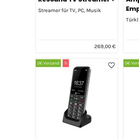
Empf
Streamer für TV, PC, Musik
Türk
269,00 €
0€ Versand
%
0€ Ver