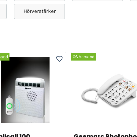
Hörverstärker
sand
0€ Versand
licall 100
Geemarc Photoph