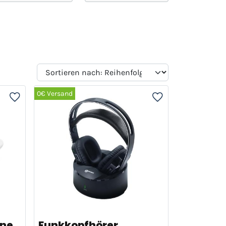
0€ Versand
one
Funkkopfhörer