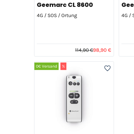
Geemarc CL 8600
Gee
4G / SOS / Ortung
4G / 
114,90 €
98,90 €
0€ Versand
%