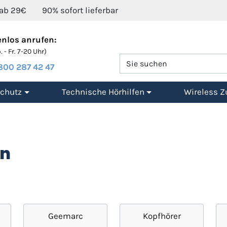
 ab 29€
90% sofort lieferbar
nlos anrufen:
 - Fr. 7-20 Uhr)
800 287 42 47
chutz
Technische Hörhilfen
Wireless Z
en
Geemarc
Kopfhörer