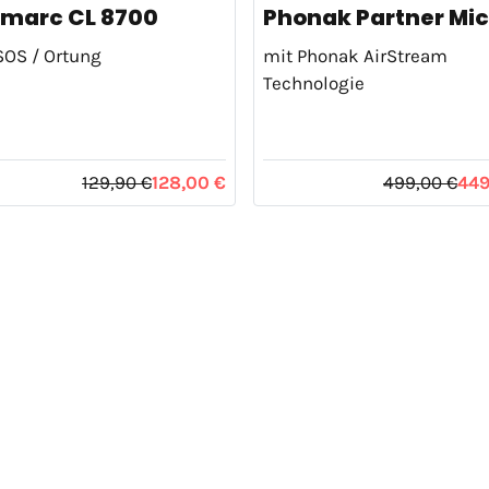
marc CL 8700
Phonak Partner Mic
SOS / Ortung
mit Phonak AirStream
Technologie
129,90 €
128,00 €
499,00 €
449