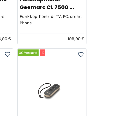
Geemarc CL 7500 ...
ers
Funkkopfhörerfür TV, PC, smart
Phone
4,90 €
199,90 €
0€ Versand
%