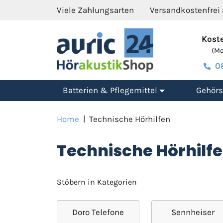
Viele Zahlungsarten
Versandkostenfrei
Koste
(Mo.
0
Batterien & Pflegemittel
Gehörs
Home
|
Technische Hörhilfen
Technische Hörhilf
Stöbern in Kategorien
Doro Telefone
Sennheiser