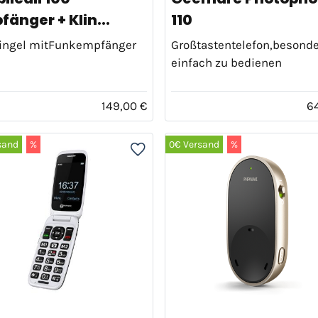
änger + Klin...
110
lingel mitFunkempfänger
Großtastentelefon,besond
einfach zu bedienen
149,00 €
6
sand
%
0€ Versand
%