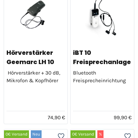
Hörverstärker
iBT 10
Geemarc LH 10
Freisprechanlage
Hörverstärker + 30 dB,
Bluetooth
Mikrofon & Kopfhörer
Freisprecheinrichtung
74,90 €
99,90 €
0€ Versand
Neu
0€ Versand
%