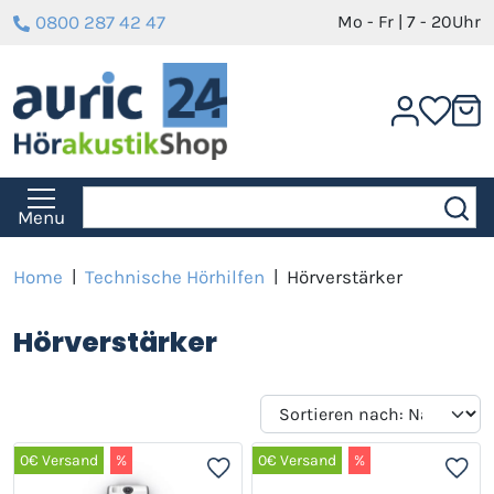
0800 287 42 47
Mo - Fr | 7 - 20Uhr
Menu
Home
|
Technische Hörhilfen
|
Hörverstärker
Hörverstärker
0€ Versand
%
0€ Versand
%