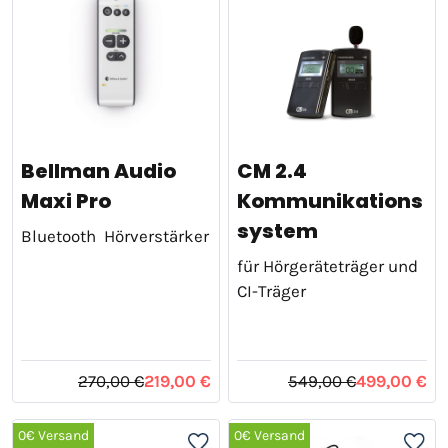
Bellman Audio
CM 2.4
Maxi Pro
Kommunikations
system
Bluetooth Hörverstärker
für Hörgeräteträger und
CI-Träger
270,00 €
219,00 €
549,00 €
499,00 €
0€ Versand
0€ Versand