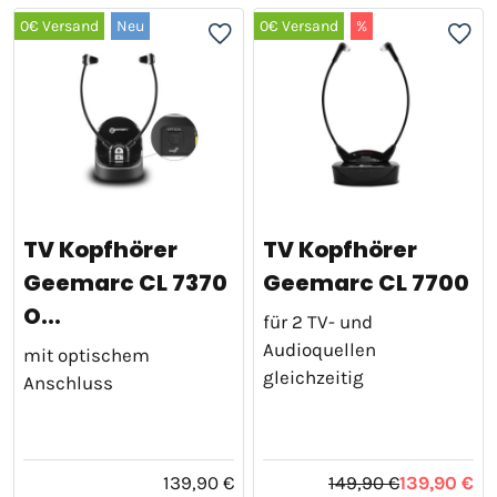
0€ Versand
Neu
0€ Versand
%
TV Kopfhörer
TV Kopfhörer
Geemarc CL 7370
Geemarc CL 7700
O...
für 2 TV- und
Audioquellen
mit optischem
gleichzeitig
Anschluss
139,90 €
149,90 €
139,90 €