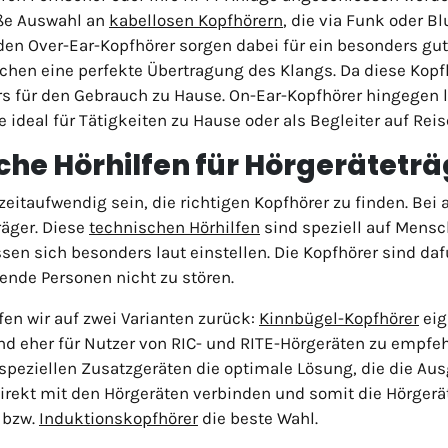
oße Auswahl an
kabellosen Kopfhörern
, die via Funk oder B
en Over-Ear-Kopfhörer sorgen dabei für ein besonders gute
chen eine perfekte Übertragung des Klangs. Da diese Kop
s für den Gebrauch zu Hause. On-Ear-Kopfhörer hingegen li
 ideal für Tätigkeiten zu Hause oder als Begleiter auf Rei
che Hörhilfen für Hörgeräteträ
eitaufwendig sein, die richtigen Kopfhörer zu finden. Bei
räger. Diese
technischen Hörhilfen
sind speziell auf Mensc
ssen sich besonders laut einstellen. Die Kopfhörer sind d
nde Personen nicht zu stören.
fen wir auf zwei Varianten zurück:
Kinnbügel-Kopfhörer
eig
nd eher für Nutzer von RIC- und RITE-Hörgeräten zu empfe
 speziellen Zusatzgeräten die optimale Lösung, die die A
irekt mit den Hörgeräten verbinden und somit die Hörgerä
 bzw.
Induktionskopfhörer
die beste Wahl.