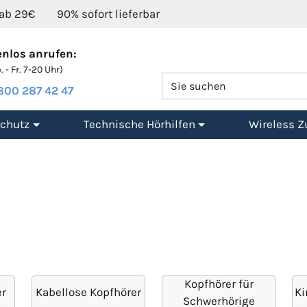
 ab 29€
90% sofort lieferbar
nlos anrufen:
 - Fr. 7-20 Uhr)
800 287 42 47
chutz
Technische Hörhilfen
Wireless Z
Kopfhörer für
r
Kabellose Kopfhörer
Ki
Schwerhörige