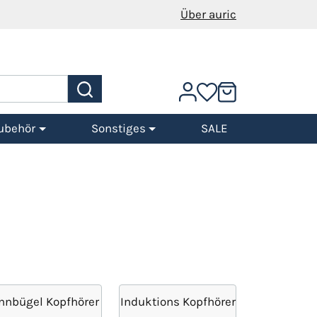
Über auric
ubehör
Sonstiges
SALE
nnbügel Kopfhörer
Induktions Kopfhörer