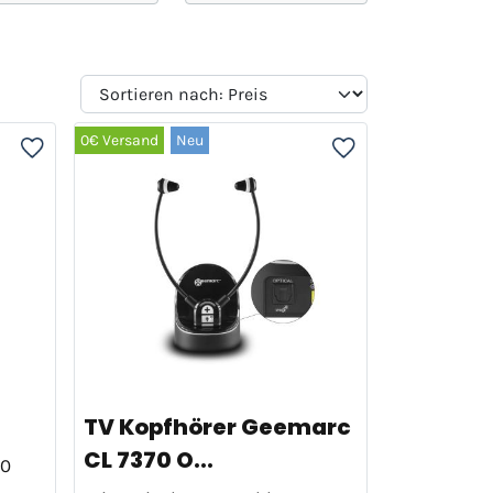
0€ Versand
Neu
TV Kopfhörer Geemarc
CL 7370 O...
00