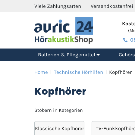
Viele Zahlungsarten
Versandkostenfrei
Koste
(Mo.
0
Batterien & Pflegemittel
Gehörs
Home
|
Technische Hörhilfen
|
Kopfhörer
Kopfhörer
Stöbern in Kategorien
Klassische Kopfhörer
TV-Funkkopfhöre