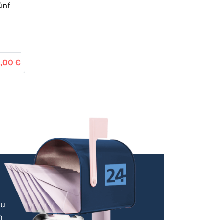
ünf
,00 €
zu
m