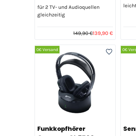
leich
für 2 TV- und Audioquellen
gleichzeitig
149,90 €
139,90 €
0€ Versand
0€ Ver
Funkkopfhörer
Sen