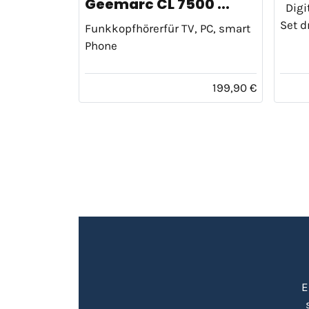
Geemarc CL 7500 ...
Digit
Set d
Funkkopfhörerfür TV, PC, smart
Phone
199,90 €
E