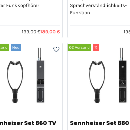
ter Funkkopfhörer
Sprachverständlichkeits-
Funktion
199,00 €
189,00 €
19
sand
Neu
0€ Versand
%
nheiser Set 860 TV
Sennheiser Set 880