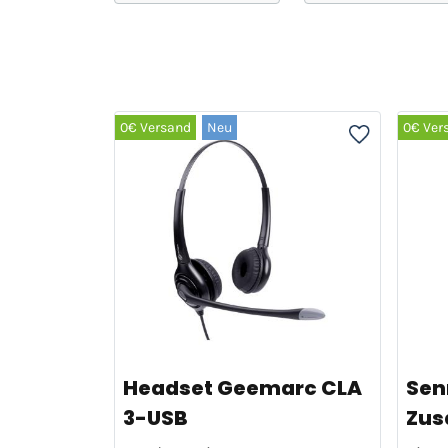
0€ Versand
Neu
0€ Ver
Headset Geemarc CLA
Sen
3-USB
Zus