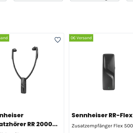
sand
0€ Versand
nheiser
Sennheiser RR-Flex
atzhörer RR 2000...
Zusatzempfänger Flex 50