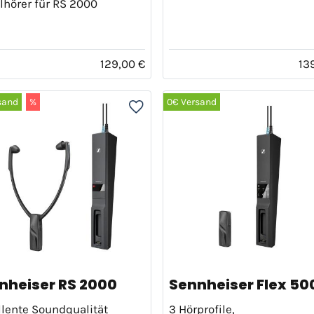
lhörer für RS 2000
129,00 €
13
sand
%
0€ Versand
nheiser RS 2000
Sennheiser Flex 50
lente Soundqualität
3 Hörprofile,