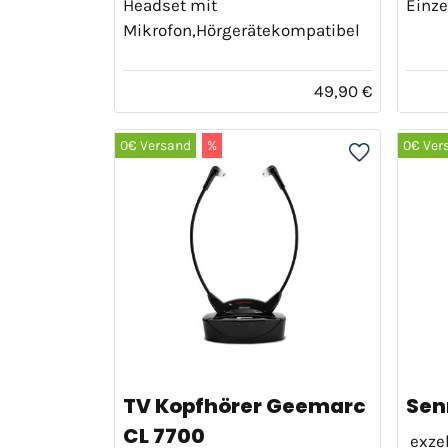
Headset mit
Einze
Mikrofon,Hörgerätekompatibel
49,90 €
0€ Versand
%
0€ Ver
TV Kopfhörer Geemarc
Sen
CL 7700
exzel