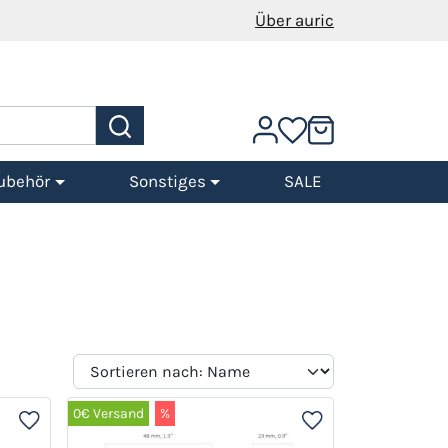
Über auric
ubehör
Sonstiges
SALE
0€ Versand
%