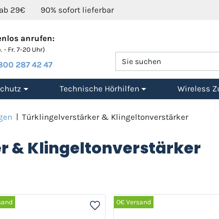
 ab 29€
90% sofort lieferbar
nlos anrufen:
 - Fr. 7-20 Uhr)
800 287 42 47
chutz
Technische Hörhilfen
Wireless Z
gen
|
Türklingelverstärker & Klingeltonverstärker
r & Klingeltonverstärker
sand
0€ Versand