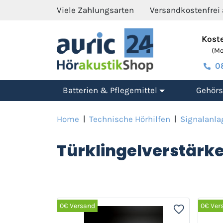
Viele Zahlungsarten
Versandkostenfrei
Koste
(Mo.
0
Batterien & Pflegemittel
Gehörs
Home
|
Technische Hörhilfen
|
Signalanla
Türklingelverstärke
0€ Versand
0€ Ver