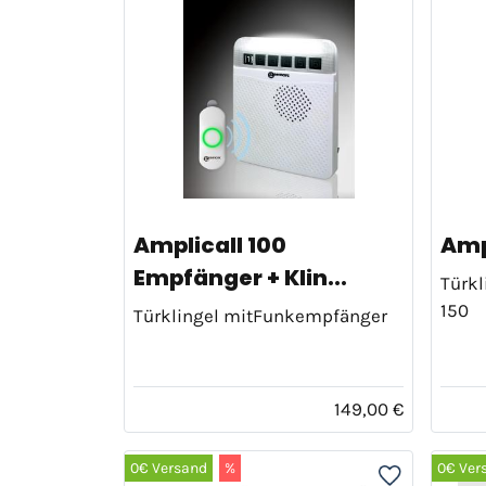
Amplicall 100
Ampl
Empfänger + Klin...
Türkl
150
Türklingel mitFunkempfänger
149,00 €
0€ Versand
%
0€ Ver