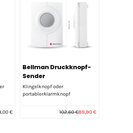
Bellman Druckknopf-
Sender
er
Klingelknopf oder
portablerAlarmknopf
8,00 €
102,60 €
89,90 €