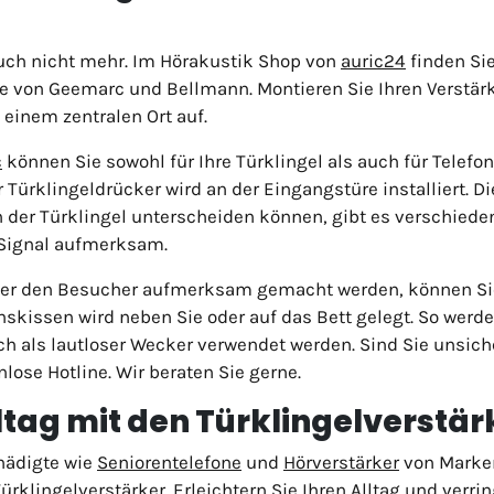
uch nicht mehr. Im Hörakustik Shop von
auric24
finden Si
se von Geemarc und Bellmann. Montieren Sie Ihren Verstärke
 einem zentralen Ort auf.
c
können Sie sowohl für Ihre Türklingel als auch für Telefo
 Türklingeldrücker wird an der Eingangstüre installiert. D
on der Türklingel unterscheiden können, gibt es verschiede
s Signal aufmerksam.
oder den Besucher aufmerksam gemacht werden, können Si
onskissen wird neben Sie oder auf das Bett gelegt. So werd
ch als lautloser Wecker verwendet werden. Sind Sie unsich
lose Hotline. Wir beraten Sie gerne.
Alltag mit den Türklingelverstä
hädigte wie
Seniorentelefone
und
Hörverstärker
von Marke
ürklingelverstärker. Erleichtern Sie Ihren Alltag und verri