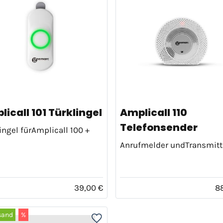
icall 101 Türklingel
Amplicall 110
Telefonsender
ingel fürAmplicall 100 +
Anrufmelder undTransmitt
39,00 €
8
sand
%