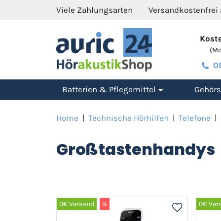
Viele Zahlungsarten
Versandkostenfrei
Koste
(Mo.
0
Batterien & Pflegemittel
Gehörs
Home
|
Technische Hörhilfen
|
Telefone
|
Großtastenhandys
0€ Versand
%
0€ Ver