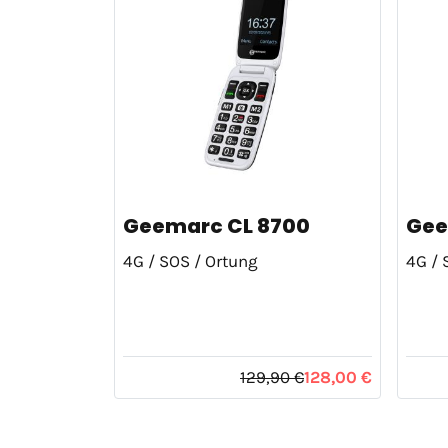
Geemarc CL 8700
Gee
4G / SOS / Ortung
4G / 
129,90 €
128,00 €