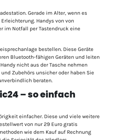
destation. Gerade im Alter, wenn es
e Erleichterung. Handys von von
r im Notfall per Tastendruck eine
eisprechanlage bestellen. Diese Geräte
ren Bluetooth-fähigen Geräten und leiten
as Handy nicht aus der Tasche nehmen
 und Zubehörs unsicher oder haben Sie
unverbindlich beraten.
c24 – so einfach
örigkeit einfacher. Diese und viele weitere
estellwert von nur 29 Euro gratis
smethoden wie dem Kauf auf Rechnung
 die Seriosität des Händlers.