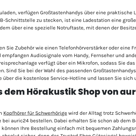
laden, verfügen Großtastenhandys über eine praktische La
SB-Schnittstelle zu stecken, ist eine Ladestation eine groß
em über eine spezielle Notruftaste, mit denen der Besitze
 Sie Zubehör wie einen Telefonhörverstärker oder eine Fr
nd empfangen Audiosignale vom Handy, Fernseher und ande
 Freisprechanlage verfügt über ein Mikrofon, sodass Sie d
n. Sind Sie bei der Wahl des passenden Großtastenhandys
 über die kostenlose Service-Hotline und lassen Sie sich 
dem Hörakustik Shop von auri
em
Kopfhörer für Schwerhörige
wird der Alltag trotz Schwerh
 bei auric24 bestellen. Dabei erhalten Sie schon ab dem B
ie können Ihre Bestellung einfach mit bequemen Zahlung
 absolut sicher, denn das Trusted Shop Gütesiegel beweist