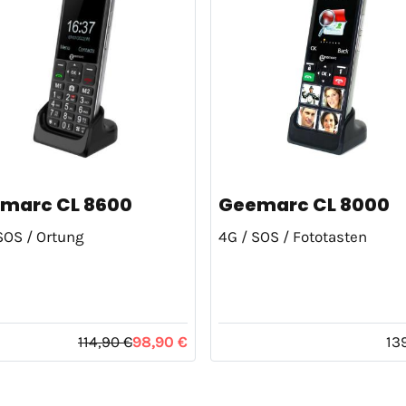
marc CL 8600
Geemarc CL 8000
SOS / Ortung
4G / SOS / Fototasten
114,90 €
98,90 €
13