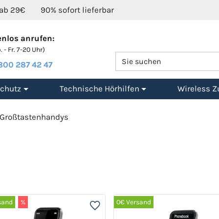
 ab 29€
90% sofort lieferbar
nlos anrufen:
 - Fr. 7-20 Uhr)
800 287 42 47
chutz
Technische Hörhilfen
Wireless Z
Großtastenhandys
sand
%
0€ Versand