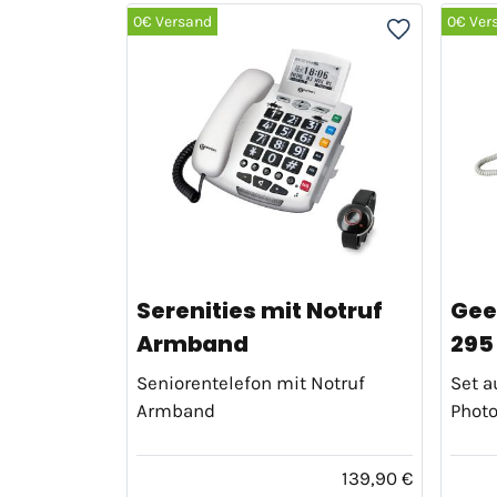
0€ Versand
0€ Ver
Serenities mit Notruf
Gee
Armband
295
Seniorentelefon mit Notruf
Set a
Armband
Phot
139,90 €