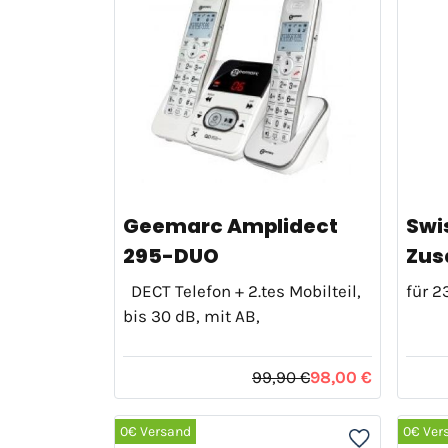
Geemarc Amplidect
Swi
295-DUO
Zus
DECT Telefon + 2.tes Mobilteil,
für 2
bis 30 dB, mit AB,
99,90 €
98,00 €
0€ Versand
0€ Ver