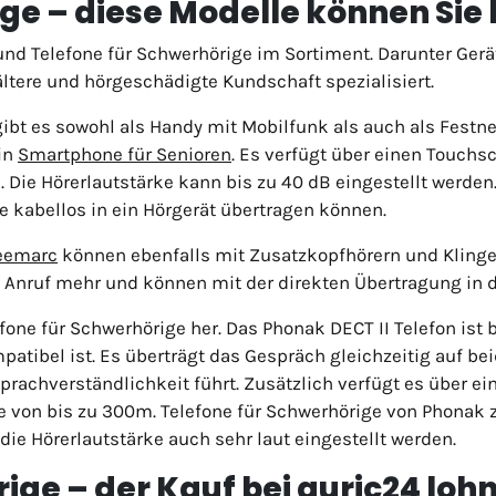
ge – diese Modelle können Sie 
nd Telefone für Schwerhörige im Sortiment. Darunter Ge
ltere und hörgeschädigte Kundschaft spezialisiert.
t es sowohl als Handy mit Mobilfunk als auch als Festne
in
Smartphone für Senioren
. Es verfügt über einen Touch
 Die Hörerlautstärke kann bis zu 40 dB eingestellt werden.
 kabellos in ein Hörgerät übertragen können.
eemarc
können ebenfalls mit Zusatzkopfhörern und Klinge
 Anruf mehr und können mit der direkten Übertragung in das
fone für Schwerhörige her. Das Phonak DECT II Telefon ist 
atibel ist. Es überträgt das Gespräch gleichzeitig auf be
prachverständlichkeit führt. Zusätzlich verfügt es über e
e von bis zu 300m. Telefone für Schwerhörige von Phonak 
die Hörerlautstärke auch sehr laut eingestellt werden.
ige – der Kauf bei auric24 lohn