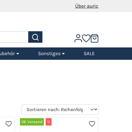
Über auric
ubehör
Sonstiges
SALE
0€ Versand
%