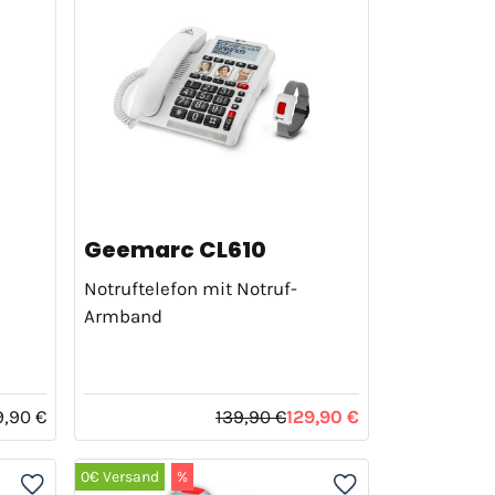
Geemarc CL610
Notruftelefon mit Notruf-
Armband
9,90 €
139,90 €
129,90 €
0€ Versand
%