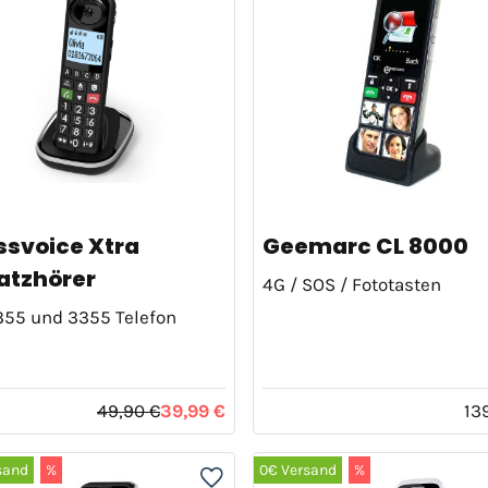
ssvoice Xtra
Geemarc CL 8000
atzhörer
4G / SOS / Fototasten
355 und 3355 Telefon
49,90 €
39,99 €
13
sand
%
0€ Versand
%