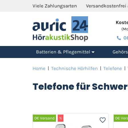
Viele Zahlungsarten
Versandkostenfrei
Koste
(Mo.
0
Batterien & Pflegemittel
Gehörs
Home
|
Technische Hörhilfen
|
Telefone
|
Telefone für Schwe
0€ Versand
%
0€ Ver