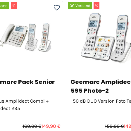
sand
%
0€ Versand
%
marc Pack Senior
Geemarc Amplidec
595 Photo-2
us Amplidect Combi +
50 dB DUO Version Foto T
odect 295
169,00 €
149,90 €
159,90 €
14