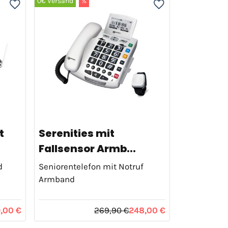
0€ Versand
%
t
Serenities mit
Fallsensor Armb...
d
Seniorentelefon mit Notruf
Armband
9,00 €
269,90 €
248,00 €