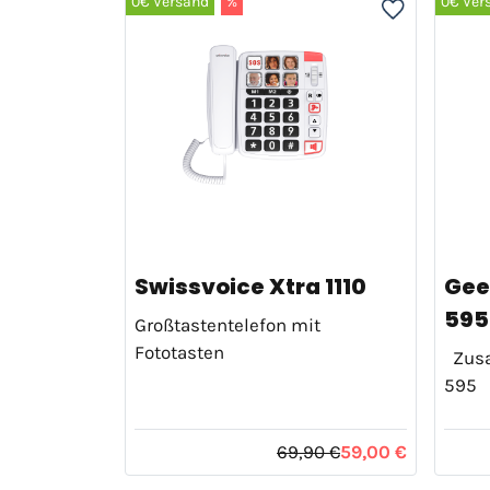
0€ Versand
%
0€ Ver
Swissvoice Xtra 1110
Gee
595 
Großtastentelefon mit
Fototasten
Zusat
595
69,90 €
59,00 €