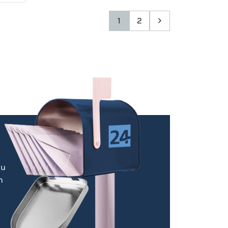
1
2
zu
m