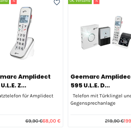
sand
%
0€ Versand
%
marc Amplidect
Geemarc Amplidec
U.L.E. Z...
595 U.L.E. D...
ztelefon für Amplidect
Telefon mit Türklingel un
Gegensprechanlage
69,90 €
68,00 €
219,90 €
19