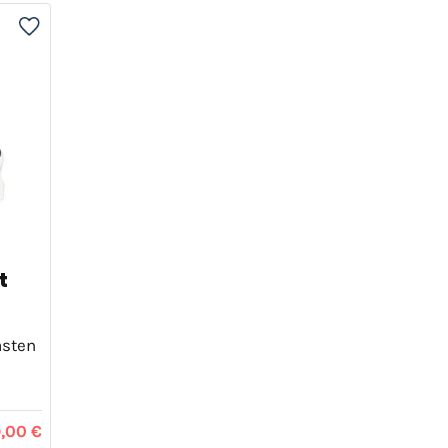
t
asten
9,00 €