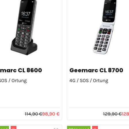
marc CL 8600
Geemarc CL 8700
SOS / Ortung
4G / SOS / Ortung
114,90 €
98,90 €
129,90 €
128