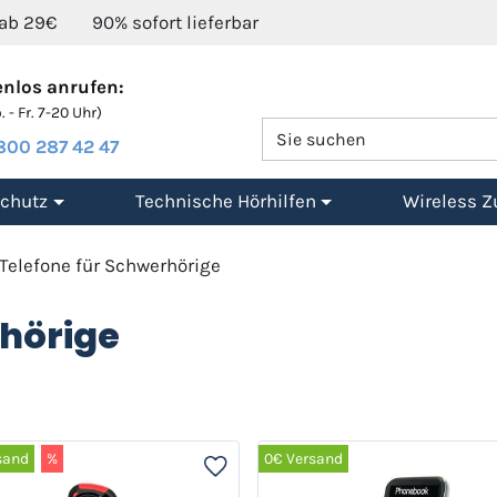
 ab 29€
90% sofort lieferbar
nlos anrufen:
 - Fr. 7-20 Uhr)
800 287 42 47
chutz
Technische Hörhilfen
Wireless Z
Telefone für Schwerhörige
rhörige
sand
%
0€ Versand