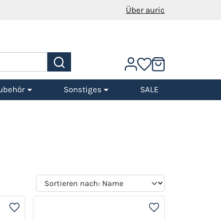
Über auric
ubehör
Sonstiges
SALE