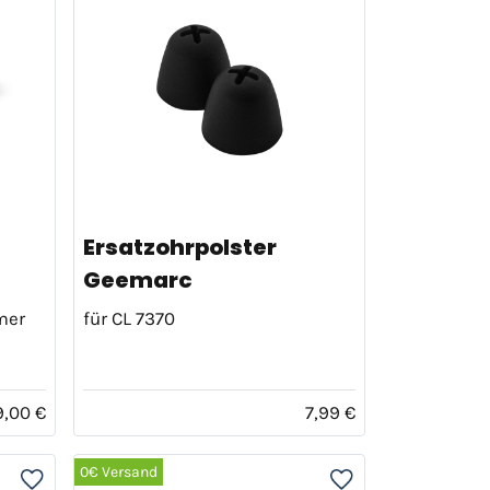
Ersatzohrpolster
Geemarc
mer
für CL 7370
9,00 €
7,99 €
0€ Versand