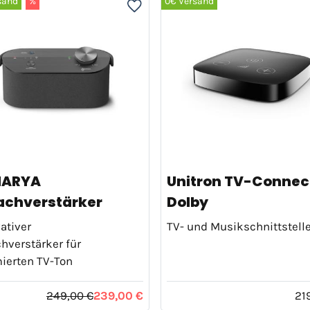
sand
%
0€ Versand
NARYA
Unitron TV-Connec
achverstärker
Dolby
ativer
TV- und Musikschnittstell
hverstärker für
ierten TV-Ton
249,00 €
239,00 €
21