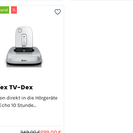
sand
%
ex TV-Dex
n direkt in die Hörgeräte
Echo 10 Stunde...
349,00 €
299,00 €