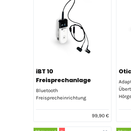
iBT 10
Oti
Freisprechanlage
Adapt
Übert
Bluetooth
Hörger
Freisprecheinrichtung
99,90 €