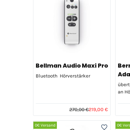
Bellman Audio Maxi Pro
Ber
Ada
Bluetooth Hörverstärker
übert
an Hö
270,00 €
219,00 €
0€ Versand
0€ Ver