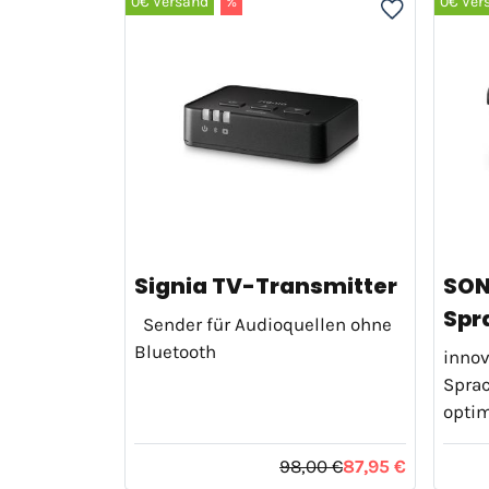
0€ Versand
%
0€ Ver
Signia TV-Transmitter
SO
Spr
Sender für Audioquellen ohne
Bluetooth
innov
Sprac
optim
98,00 €
87,95 €