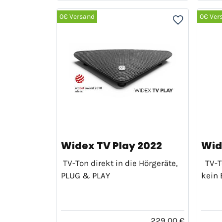
0€ Versand
0€ Ver
Widex TV Play 2022
Wid
TV-Ton direkt in die Hörgeräte,
TV-To
PLUG & PLAY
kein 
229,00 €