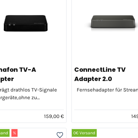
nafon TV-A
ConnectLine TV
pter
Adapter 2.0
rägt drathlos TV-Signale
Fernsehadapter für Strea
rgeräte,ohne zu...
159,00 €
14
sand
%
0€ Versand