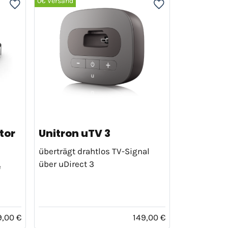
0€ Versand
tor
Unitron uTV 3
überträgt drahtlos TV-Signal
über uDirect 3
e
9,00 €
149,00 €