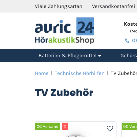
Viele Zahlungsarten
Versandkostenfrei
Koste
(Mo.
0
Batterien & Pflegemittel
Gehörs
Home
|
Technische Hörhilfen
|
TV Zubehö
TV Zubehör
0€ Versand
%
0€ Ver