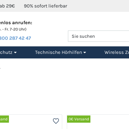
 ab 29€
90% sofort lieferbar
nlos anrufen:
 - Fr. 7-20 Uhr)
800 287 42 47
chutz
Technische Hörhilfen
Wireless Z
r
sand
0€ Versand