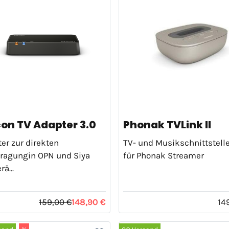
con TV Adapter 3.0
Phonak TVLink II
er zur direkten
TV- und Musikschnittstell
ragungin OPN und Siya
für Phonak Streamer
ä...
159,00 €
148,90 €
14