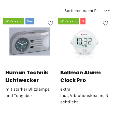
0€ Versand
Neu
0€ Versand
%
Human Technik
Bellman Alarm
Lichtwecker
Clock Pro
mit starker Blitzlampe
extra
und Tongeber
laut, Vibrationskissen, N
achtlicht