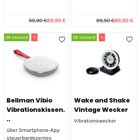
99,90 €
89,90 €
99,90 €
86,90 €
0€ Versand
%
0€ Versand
%
Bellman Vibio
Wake and Shake
Vibrationskissen.
Vintage Wecker
..
Vibrationswecker
über Smartphone-App
steuerbardezentes