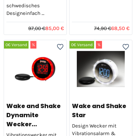
schwedisches
Designeinfach ...
97,00 €
85,00 €
74,90 €
68,50 €
0€ Versand
%
0€ Versand
%
Wake and Shake
Wake and Shake
Dynamite
Star
Wecker...
Design Wecker mit
Vibrationsalarm &
Vibrationswecker mit