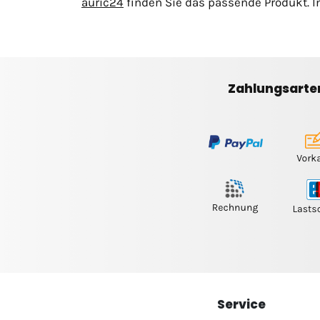
auric24
finden Sie das passende Produkt. I
Zahlungsarte
Service