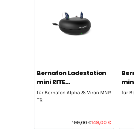
Bernafon Ladestation
Ber
mini RITE...
min
für Bernafon Alpha & Viron MNR
für B
TR
199,00 €
149,00 €