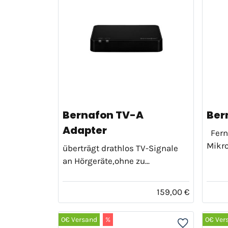
Bernafon TV-A
Ber
Adapter
Fern
Mikr
überträgt drathlos TV-Signale
an Hörgeräte,ohne zu...
159,00 €
0€ Versand
%
0€ Ver