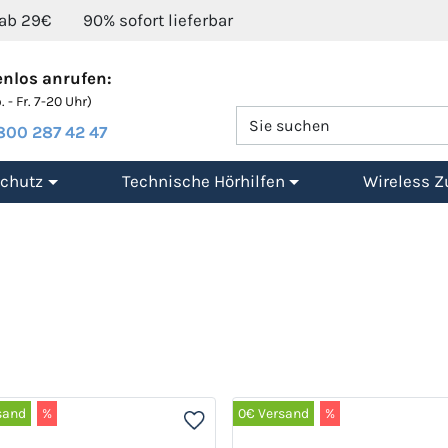
 ab 29€
90% sofort lieferbar
nlos anrufen:
 - Fr. 7-20 Uhr)
800 287 42 47
chutz
Technische Hörhilfen
Wireless Z
sand
%
0€ Versand
%