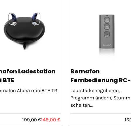
nafon Ladestation
Bernafon
i BTE
Fernbedienung RC
ernafon Alpha miniBTE TR
Lautstärke regulieren,
Programm ändern, Stumm
schalten...
199,00 €
149,00 €
16