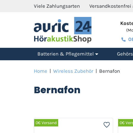
Viele Zahlungsarten
Versandkostenfrei
Koste
(Mo.
0
Batterien & Pflegemittel
Gehörs
Home
|
Wireless Zubehör
|
Bernafon
Bernafon
0€ Versand
0€ Ver