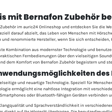
is mit Bernafon Zubehör be
Zubehör im auric24 Onlineshop und entdecken Sie die Wel
eziell darauf abzielt, das Leben von Menschen mit Hörsch
n und renommierte Hersteller, wenn Sie sich entscheiden, 
ekte Kombination aus modernster Technologie und benutzer
 praktischen Fernbedienungen über den vielseitigen SoundC
 und dem Komfort von Bernafon Zubehör begeistern und stei
nwendungsmöglichkeiten des 
lseitige und neuartige Technologie. Speziell für Mensche
nologie ermöglicht eine nahtlose Integration mit verschie
t Smartphones oder Bluetooth-fähigen Geräten verbinden 
Klangqualität und Sprachverständlichkeit in verschiede
s direkt auf Ihr Hörgerät übertragen. Die benutzerfreundl