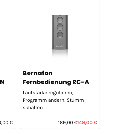
Bernafon
-N
Fernbedienung RC-A
Lautstärke regulieren,
Programm ändern, Stumm
schalten...
9,00 €
169,00 €
149,00 €