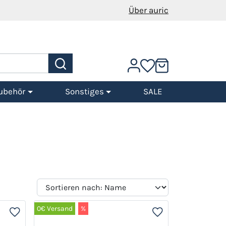
Über auric
ubehör
Sonstiges
SALE
0€ Versand
%