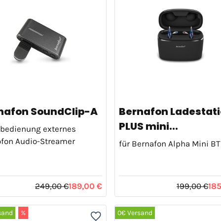
nafon SoundClip-A
Bernafon Ladestat
PLUS mini...
bedienung externes
ofon Audio-Streamer
für Bernafon Alpha Mini B
249,00 €
189,00 €
199,00 €
185
sand
%
0€ Versand