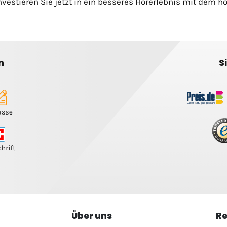
nvestieren Sie jetzt in ein besseres Hörerlebnis mit dem 
n
S
Über uns
Re