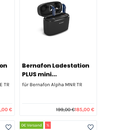
ion
Bernafon Ladestation
PLUS mini...
TE TR
für Bernafon Alpha MNR TR
,00 €
199,00 €
185,00 €
0€ Versand
%