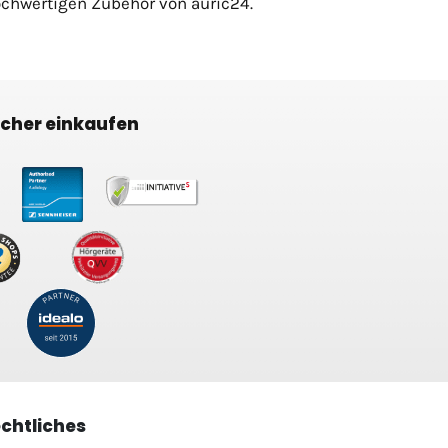
hochwertigen Zubehör von auric24.
icher einkaufen
chtliches