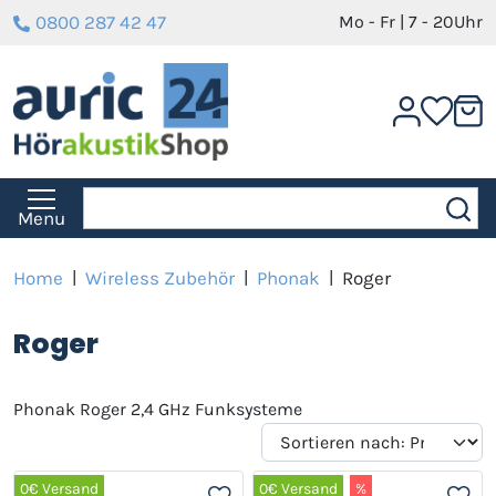
0800 287 42 47
Mo - Fr | 7 - 20Uhr
Menu
Home
|
Wireless Zubehör
|
Phonak
|
Roger
Roger
Phonak Roger 2,4 GHz Funksysteme
0€ Versand
0€ Versand
%