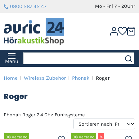
0800 287 42 47
Mo - Fr | 7 - 20Uhr
Menu
Home
|
Wireless Zubehör
|
Phonak
|
Roger
Roger
Phonak Roger 2,4 GHz Funksysteme
0€ Versand
0€ Versand
%