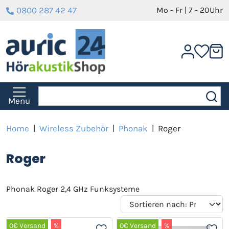
0800 287 42 47
Mo - Fr | 7 - 20Uhr
Menu
Home
|
Wireless Zubehör
|
Phonak
|
Roger
Roger
Phonak Roger 2,4 GHz Funksysteme
0€ Versand
%
0€ Versand
%