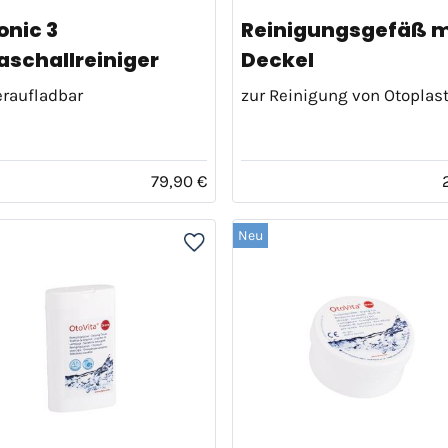
onic 3
Reinigungsgefäß m
raschallreiniger
Deckel
raufladbar
zur Reinigung von Otoplas
79,90 €
Neu