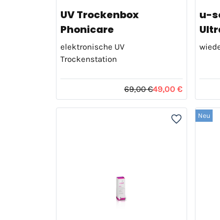
UV Trockenbox
u-s
Phonicare
Ult
elektronische UV
wiede
Trockenstation
69,00 €
49,00 €
Neu