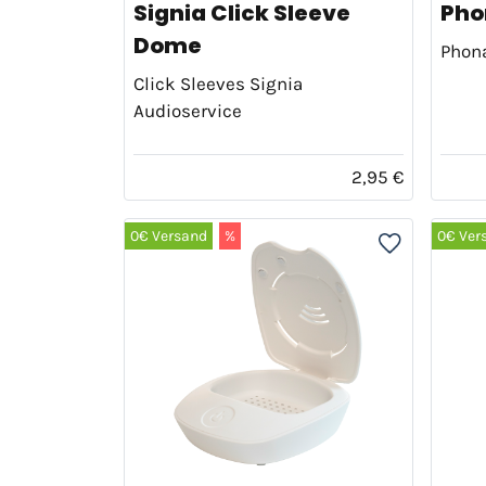
Signia Click Sleeve
Pho
Dome
Phon
Click Sleeves Signia
Audioservice
2,95 €
0€ Versand
%
0€ Ver