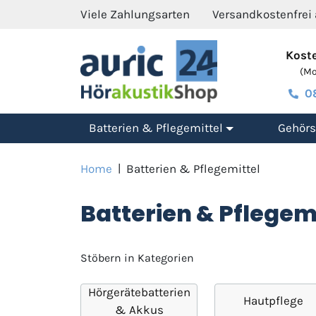
Viele Zahlungsarten
Versandkostenfrei
Koste
(Mo.
0
Batterien & Pflegemittel
Gehörs
Home
|
Batterien & Pflegemittel
Batterien & Pflegem
Stöbern in Kategorien
Hörgerätebatterien
Hautpflege
& Akkus