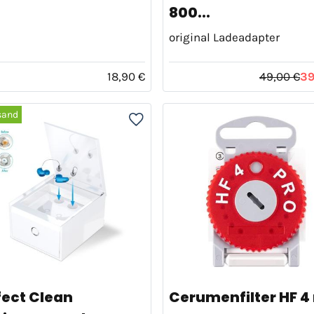
800...
original Ladeadapter
18,90 €
49,00 €
39
sand
fect Clean
Cerumenfilter HF 4 