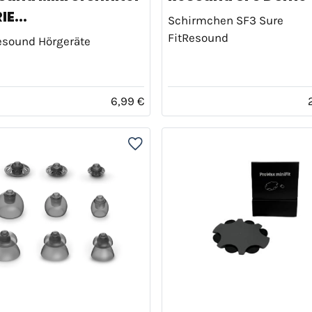
IE...
Schirmchen SF3 Sure
FitResound
esound Hörgeräte
6,99 €