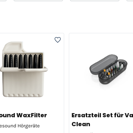
ound WaxFilter
Ersatzteil Set für V
Clean
esound Hörgeräte