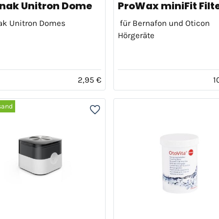
nak Unitron Dome
ProWax miniFit Filt
ak Unitron Domes
für Bernafon und Oticon
Hörgeräte
2,95 €
1
sand