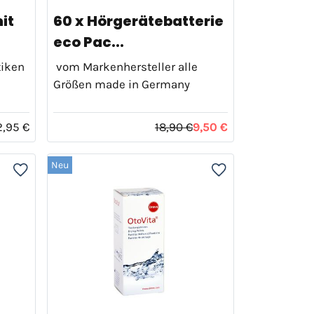
it
60 x Hörgerätebatterie
eco Pac...
tiken
vom Markenhersteller alle
Größen made in Germany
2,95 €
18,90 €
9,50 €
Neu