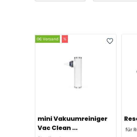
0€ Versand
%
mini Vakuumreiniger
Res
Vac Clean ...
für R