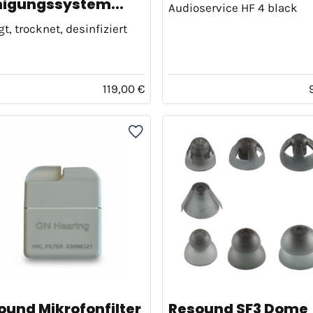
nigungssystem...
Audioservice HF 4 black
gt, trocknet, desinfiziert
119,00 €
ound Mikrofonfilter
Resound SF3 Dome