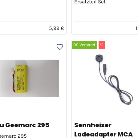
Ersatzteil Set
5,99 €
1
0€ Versand
%
u Geemarc 295
Sennheiser
Ladeadapter MCA
Geemarc 295