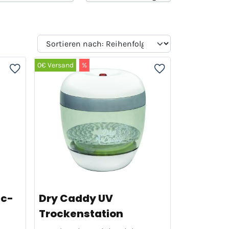
0€ Versand
%
ac-
Dry Caddy UV
Trockenstation