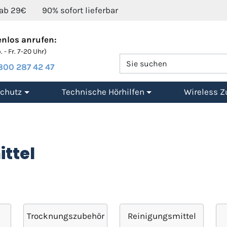
 ab 29€
90% sofort lieferbar
nlos anrufen:
 - Fr. 7-20 Uhr)
800 287 42 47
chutz
Technische Hörhilfen
Wireless Z
ittel
Trocknungszubehör
Reinigungsmittel