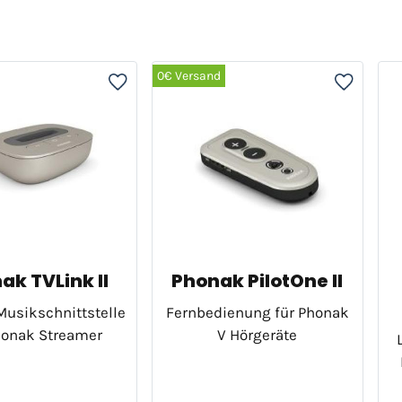
0€ Versand
ak TVLink II
Phonak PilotOne II
Musikschnittstelle
Fernbedienung für Phonak
honak Streamer
V Hörgeräte