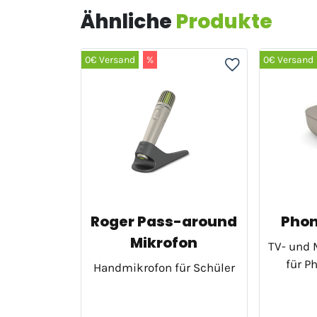
Ähnliche
Produkte
0€ Versand
%
0€ Versand
Roger Pass-around
Phon
Mikrofon
TV- und 
für P
Handmikrofon für Schüler