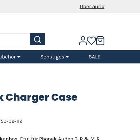
Über auric
ubehör
Sonstiges
SALE
 Charger Case
 50-09-112
ckenbox, Etui für Phonak Audeo B-R & M-R