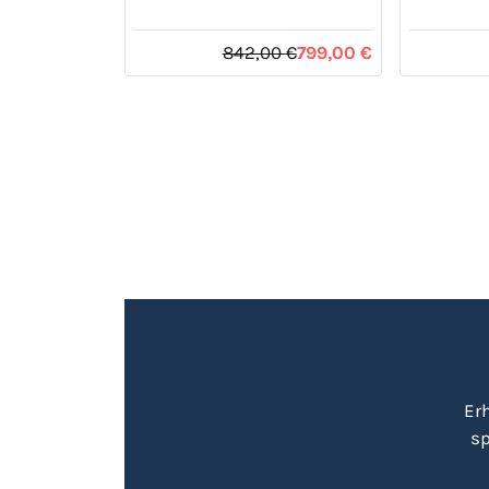
842,00 €
799,00 €
Er
sp