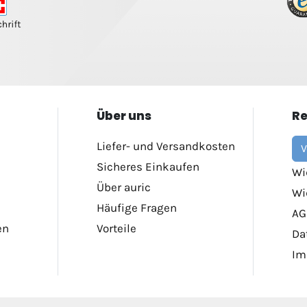
Über uns
Re
Liefer- und Versandkosten
V
Sicheres Einkaufen
Wi
Über auric
Wi
Häufige Fragen
AG
en
Vorteile
Da
Im