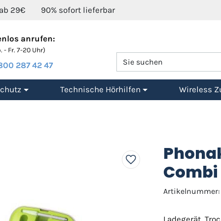
 ab 29€
90% sofort lieferbar
nlos anrufen:
 - Fr. 7-20 Uhr)
800 287 42 47
chutz
Technische Hörhilfen
Wireless Z
Phonak
Combi
Artikelnummer:
Ladegerät, Tro