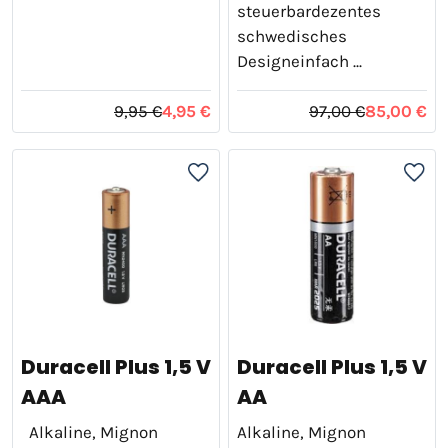
steuerbardezentes
schwedisches
Designeinfach ...
9,95 €
4,95 €
97,00 €
85,00 €
Duracell Plus 1,5 V
Duracell Plus 1,5 V
AAA
AA
Alkaline, Mignon
Alkaline, Mignon