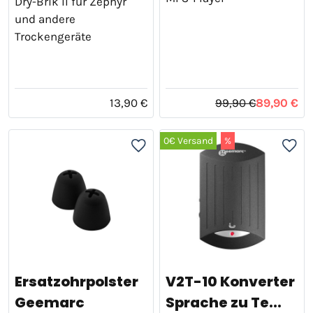
Dry-Brik II für Zephyr
und andere
Trockengeräte
13,90 €
99,90 €
89,90 €
0€ Versand
%
Ersatzohrpolster
V2T-10 Konverter
Geemarc
Sprache zu Te...