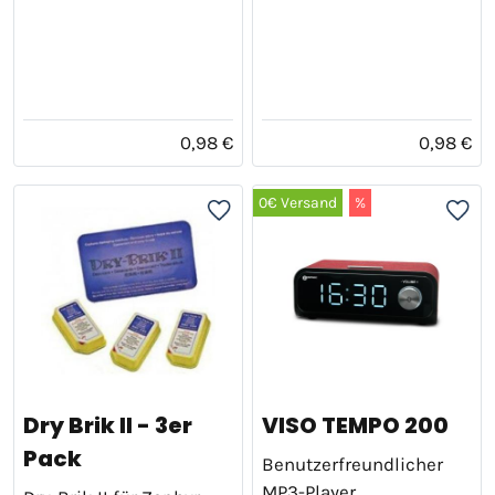
0,98 €
0,98 €
0€ Versand
%
Dry Brik II - 3er
VISO TEMPO 200
Pack
Benutzerfreundlicher
MP3-Player