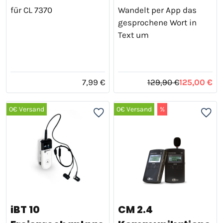
für CL 7370
Wandelt per App das
gesprochene Wort in
Text um
7,99 €
129,90 €
125,00 €
0€ Versand
0€ Versand
%
iBT 10
CM 2.4