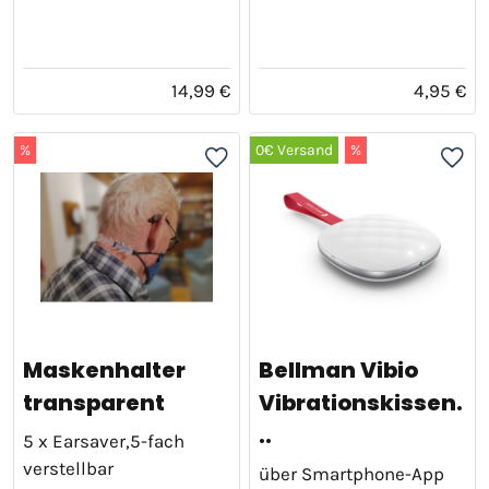
14,99 €
4,95 €
%
0€ Versand
%
Maskenhalter
Bellman Vibio
transparent
Vibrationskissen.
..
5 x Earsaver,5-fach
verstellbar
über Smartphone-App