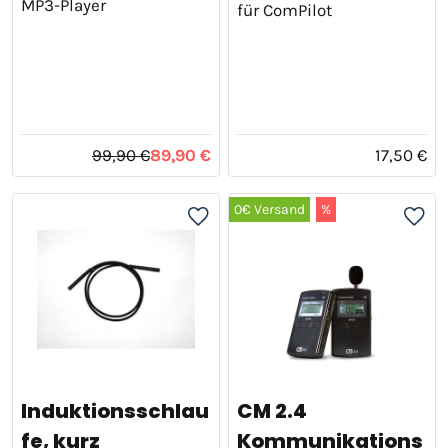
MP3-Player
für ComPilot
99,90 €
89,90 €
17,50 €
0€ Versand
%
Induktionsschlau
CM 2.4
fe, kurz
Kommunikations