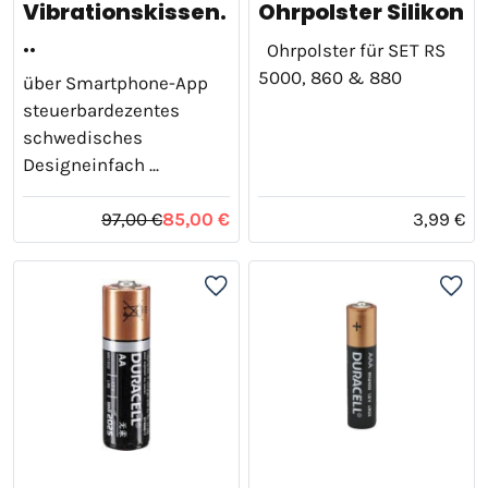
Vibrationskissen.
Ohrpolster Silikon
..
Ohrpolster für SET RS
5000, 860 & 880
über Smartphone-App
steuerbardezentes
schwedisches
Designeinfach ...
97,00 €
85,00 €
3,99 €