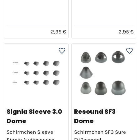
2,95 €
2,95 €
Signia Sleeve 3.0
Resound SF3
Dome
Dome
Schirmchen Sleeve
Schirmchen SF3 Sure
Signia Audioservice
FitResound