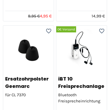
9,95 €
4,95 €
14,99 €
0€ Versand
Ersatzohrpolster
iBT 10
Geemarc
Freisprechanlage
für CL 7370
Bluetooth
Freisprecheinrichtung