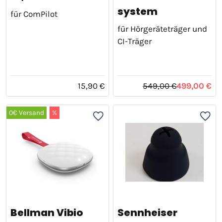
system
für ComPilot
für Hörgeräteträger und
CI-Träger
15,90 €
549,00 €
499,00 €
0€ Versand
%
Bellman Vibio
Sennheiser