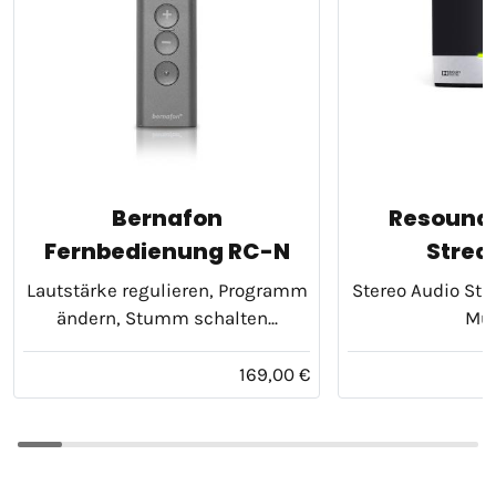
Bernafon
Resound 
Fernbedienung RC-N
Strea
Lautstärke regulieren, Programm
Stereo Audio Stre
ändern, Stumm schalten...
Mu
169,00 €
2