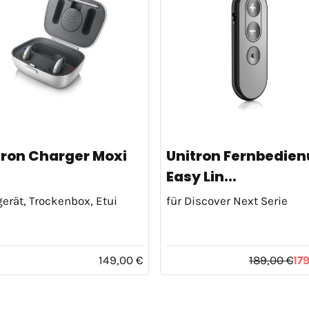
tron Charger Moxi
Unitron Fernbedie
Easy Lin...
erät, Trockenbox, Etui
für Discover Next Serie
149,00 €
189,00 €
17