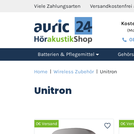
Viele Zahlungsarten
Versandkostenfrei
Koste
(Mo.
0
Batterien & Pflegemittel
Gehörs
Home
|
Wireless Zubehör
|
Unitron
Unitron
0€ Versand
0€ Ver