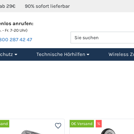
 ab 29€
90% sofort lieferbar
nlos anrufen:
 - Fr. 7-20 Uhr)
800 287 42 47
chutz
Technische Hörhilfen
Wireless Z
sand
0€ Versand
%