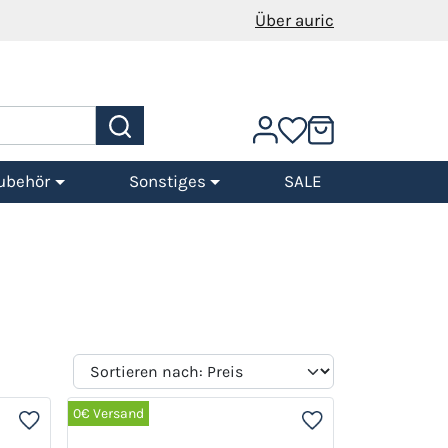
Über auric
ubehör
Sonstiges
SALE
0€ Versand