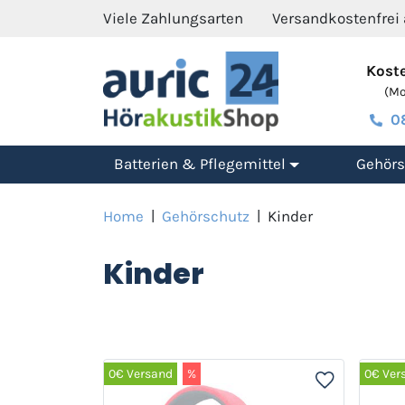
Viele Zahlungsarten
Versandkostenfrei
Koste
(Mo.
0
Batterien & Pflegemittel
Gehörs
Home
|
Gehörschutz
|
Kinder
Kinder
0€ Versand
%
0€ Ver