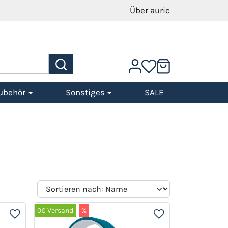
Über auric
ubehör
Sonstiges
SALE
0€ Versand
%