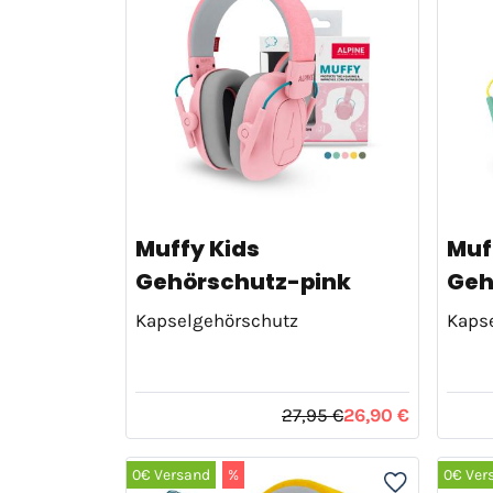
Muffy Kids
Muf
Gehörschutz-pink
Geh
Kapselgehörschutz
Kaps
27,95 €
26,90 €
0€ Versand
%
0€ Ver