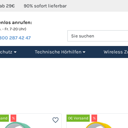
 ab 29€
90% sofort lieferbar
nlos anrufen:
 - Fr. 7-20 Uhr)
800 287 42 47
chutz
Technische Hörhilfen
Wireless Z
sand
%
0€ Versand
%