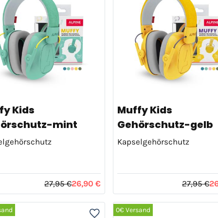
fy Kids
Muffy Kids
örschutz-mint
Gehörschutz-gelb
elgehörschutz
Kapselgehörschutz
27,95 €
26,90 €
27,95 €
26
sand
0€ Versand