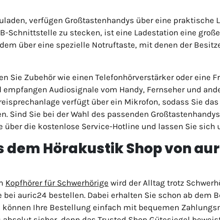
laden, verfügen Großtastenhandys über eine praktische La
SB-Schnittstelle zu stecken, ist eine Ladestation eine groß
em über eine spezielle Notruftaste, mit denen der Besitze
 Sie Zubehör wie einen Telefonhörverstärker oder eine Fr
nd empfangen Audiosignale vom Handy, Fernseher und ande
 Freisprechanlage verfügt über ein Mikrofon, sodass Sie d
n. Sind Sie bei der Wahl des passenden Großtastenhandys
 über die kostenlose Service-Hotline und lassen Sie sich 
dem Hörakustik Shop von auri
em
Kopfhörer für Schwerhörige
wird der Alltag trotz Schwerh
 bei auric24 bestellen. Dabei erhalten Sie schon ab dem B
ie können Ihre Bestellung einfach mit bequemen Zahlung
 absolut sicher, denn das Trusted Shop Gütesiegel beweist