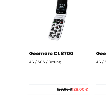
Geemarc CL 8700
Gee
4G / SOS / Ortung
4G / 
129,90 €
128,00 €