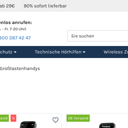
 ab 29€
90% sofort lieferbar
nlos anrufen:
 - Fr. 7-20 Uhr)
800 287 42 47
chutz
Technische Hörhilfen
Wireless Z
Großtastenhandys
sand
%
0€ Versand