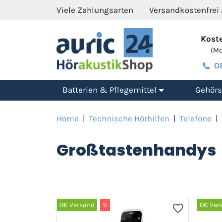
Viele Zahlungsarten
Versandkostenfrei
Koste
(Mo.
0
Batterien & Pflegemittel
Gehörs
Home
|
Technische Hörhilfen
|
Telefone
|
Großtastenhandys
0€ Versand
%
0€ Ver