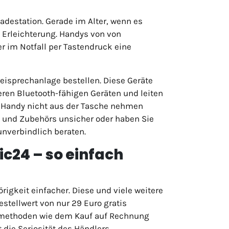
destation. Gerade im Alter, wenn es
e Erleichterung. Handys von von
r im Notfall per Tastendruck eine
eisprechanlage bestellen. Diese Geräte
ren Bluetooth-fähigen Geräten und leiten
as Handy nicht aus der Tasche nehmen
 und Zubehörs unsicher oder haben Sie
unverbindlich beraten.
c24 – so einfach
örigkeit einfacher. Diese und viele weitere
estellwert von nur 29 Euro gratis
smethoden wie dem Kauf auf Rechnung
 die Seriosität des Händlers.