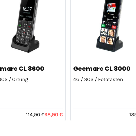
marc CL 8600
Geemarc CL 8000
SOS / Ortung
4G / SOS / Fototasten
114,90 €
98,90 €
13