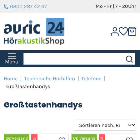
0800 287 42 47
Mo - Fr | 7 - 20Uhr
Menu
Home
|
Technische Hörhilfen
|
Telefone
|
Großtastenhandys
Großtastenhandys
0€ Versand
%
0€ Versand
%